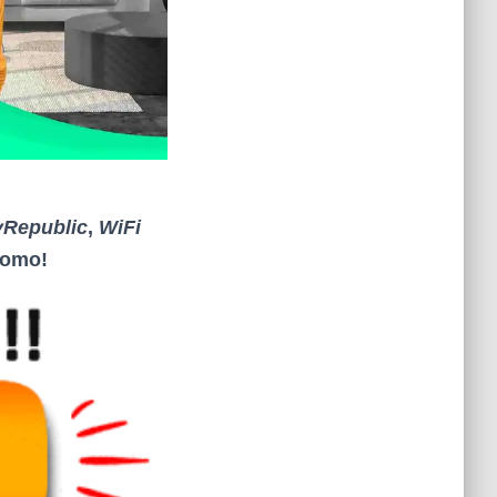
yRepublic
,
WiFi
promo
!