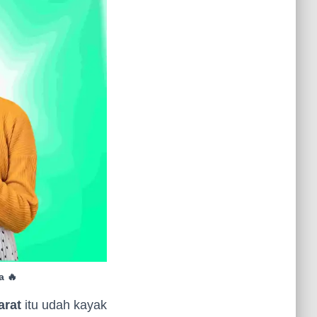
a 🔥
arat
itu udah kayak