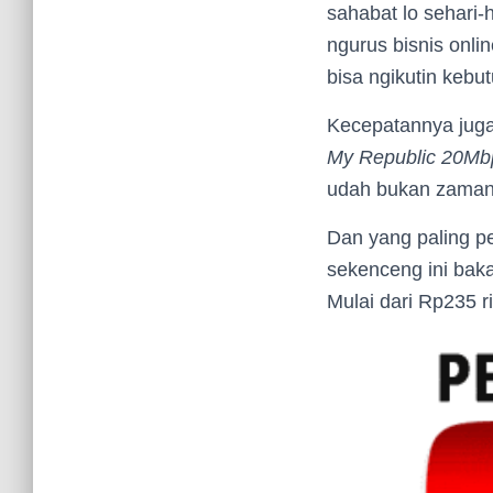
sahabat lo sehari-
ngurus bisnis onli
bisa ngikutin kebut
Kecepatannya juga
My Republic 20Mb
udah bukan zamann
Dan yang paling p
sekenceng ini bakal
Mulai dari Rp235 r