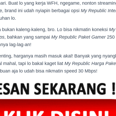
hari. Buat lo yang kerja WFH, ngegame, nonton streami
ne, brand ini udah nyiapin berbagai opsi
My Republic Inte
uhan lo.
 bukan kaleng-kaleng, bro. Lo bisa nikmatin koneksi
My
ps
, bahkan yang sampai
My Republic Paket Gamer
250 
ya lag-lag-an!
enting, harganya masih masuk akal! Banyak yang nyang
 mahal, tapi lo bakal kaget liat
My Republic Harga Pake
ibuan aja lo udah bisa nikmatin speed 30 Mbps!