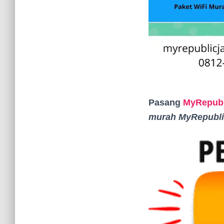
Pasang
MyRepubl
murah MyRepubli