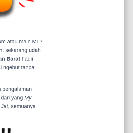
Zoom atau main ML?
eh, sekarang udah
n Barat
hadir
i ngebut tanpa
ih pengalaman
 dari yang
My
 Jet
, semuanya