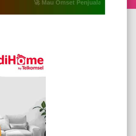
🚀 Mau Omset Penjualan Naik? Atau Mau B