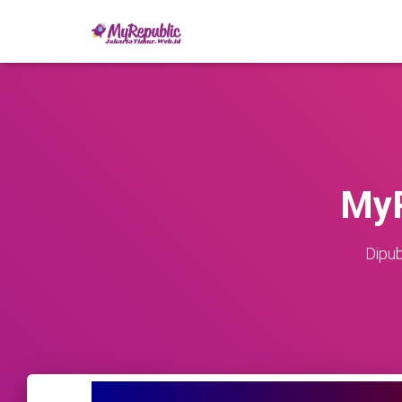
MyR
Dipub