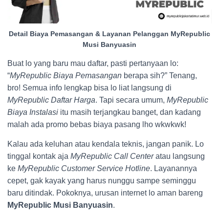
Detail Biaya Pemasangan & Layanan Pelanggan MyRepublic
Musi Banyuasin
Buat lo yang baru mau daftar, pasti pertanyaan lo:
“
MyRepublic Biaya Pemasangan
berapa sih?” Tenang,
bro! Semua info lengkap bisa lo liat langsung di
MyRepublic Daftar Harga
. Tapi secara umum,
MyRepublic
Biaya Instalasi
itu masih terjangkau banget, dan kadang
malah ada promo bebas biaya pasang lho wkwkwk!
Kalau ada keluhan atau kendala teknis, jangan panik. Lo
tinggal kontak aja
MyRepublic Call Center
atau langsung
ke
MyRepublic Customer Service Hotline
. Layanannya
cepet, gak kayak yang harus nunggu sampe seminggu
baru ditindak. Pokoknya, urusan internet lo aman bareng
MyRepublic Musi Banyuasin
.