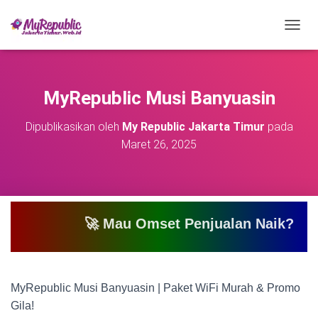
T
O
G
G
L
MyRepublic Musi Banyuasin
E
N
Dipublikasikan oleh
My Republic Jakarta Timur
pada
A
Maret 26, 2025
V
I
G
A
S
I
🚀 Mau Omset Penjualan Naik? Atau Mau Bi
MyRepublic Musi Banyuasin | Paket WiFi Murah & Promo
Gila!