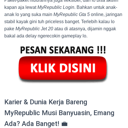
Paket-paket hiburannya juga fleksibel, dan lo bisa aktifin
kapan aja lewat
MyRepublic Login
. Bahkan untuk anak-
anak lo yang suka main
MyRepublic Gta 5
online, jaringan
stabil kayak gini tuh priceless banget. Terlebih kalau lo
pake
MyRepublic Jet 20
atau di atasnya, dijamin nggak
bakal ada delay ngerecokin gameplay lo.
Karier & Dunia Kerja Bareng
MyRepublic Musi Banyuasin, Emang
Ada? Ada Banget! 💼