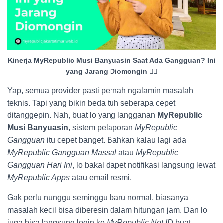
Kinerja MyRepublic Musi Banyuasin Saat Ada Gangguan? Ini
yang Jarang Diomongin 😮‍💨
Yap, semua provider pasti pernah ngalamin masalah
teknis. Tapi yang bikin beda tuh seberapa cepet
ditanggepin. Nah, buat lo yang langganan
MyRepublic
Musi Banyuasin
, sistem pelaporan
MyRepublic
Gangguan
itu cepet banget. Bahkan kalau lagi ada
MyRepublic Gangguan Massal
atau
MyRepublic
Gangguan Hari Ini
, lo bakal dapet notifikasi langsung lewat
MyRepublic Apps
atau email resmi.
Gak perlu nunggu seminggu baru normal, biasanya
masalah kecil bisa diberesin dalam hitungan jam. Dan lo
juga bisa langsung login ke
MyRepublic Net ID
buat