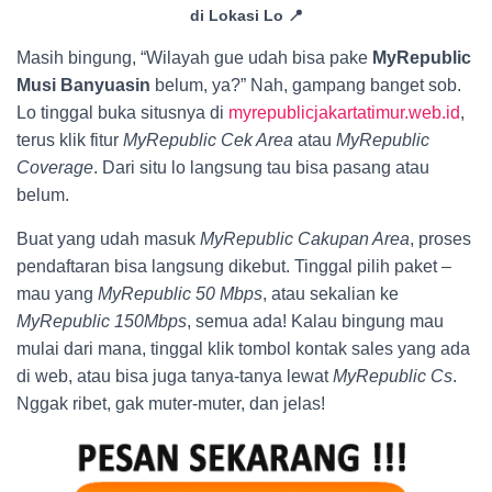
di Lokasi Lo 📍
Masih bingung, “Wilayah gue udah bisa pake
MyRepublic
Musi Banyuasin
belum, ya?” Nah, gampang banget sob.
Lo tinggal buka situsnya di
myrepublicjakartatimur.web.id
,
terus klik fitur
MyRepublic Cek Area
atau
MyRepublic
Coverage
. Dari situ lo langsung tau bisa pasang atau
belum.
Buat yang udah masuk
MyRepublic Cakupan Area
, proses
pendaftaran bisa langsung dikebut. Tinggal pilih paket –
mau yang
MyRepublic 50 Mbps
, atau sekalian ke
MyRepublic 150Mbps
, semua ada! Kalau bingung mau
mulai dari mana, tinggal klik tombol kontak sales yang ada
di web, atau bisa juga tanya-tanya lewat
MyRepublic Cs
.
Nggak ribet, gak muter-muter, dan jelas!