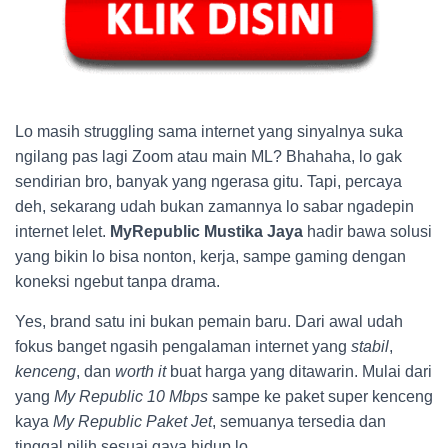
Lo masih struggling sama internet yang sinyalnya suka
ngilang pas lagi Zoom atau main ML? Bhahaha, lo gak
sendirian bro, banyak yang ngerasa gitu. Tapi, percaya
deh, sekarang udah bukan zamannya lo sabar ngadepin
internet lelet.
MyRepublic Mustika Jaya
hadir bawa solusi
yang bikin lo bisa nonton, kerja, sampe gaming dengan
koneksi ngebut tanpa drama.
Yes, brand satu ini bukan pemain baru. Dari awal udah
fokus banget ngasih pengalaman internet yang
stabil
,
kenceng
, dan
worth it
buat harga yang ditawarin. Mulai dari
yang
My Republic 10 Mbps
sampe ke paket super kenceng
kaya
My Republic Paket Jet
, semuanya tersedia dan
tinggal pilih sesuai gaya hidup lo.