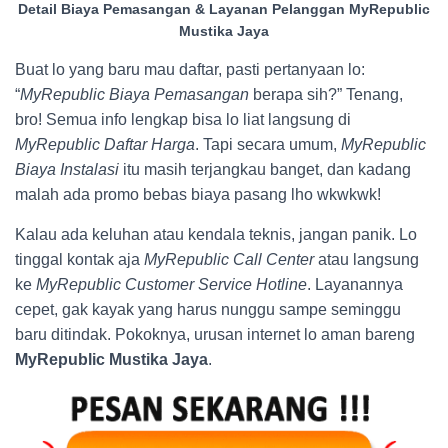
Detail Biaya Pemasangan & Layanan Pelanggan MyRepublic
Mustika Jaya
Buat lo yang baru mau daftar, pasti pertanyaan lo:
“
MyRepublic Biaya Pemasangan
berapa sih?” Tenang,
bro! Semua info lengkap bisa lo liat langsung di
MyRepublic Daftar Harga
. Tapi secara umum,
MyRepublic
Biaya Instalasi
itu masih terjangkau banget, dan kadang
malah ada promo bebas biaya pasang lho wkwkwk!
Kalau ada keluhan atau kendala teknis, jangan panik. Lo
tinggal kontak aja
MyRepublic Call Center
atau langsung
ke
MyRepublic Customer Service Hotline
. Layanannya
cepet, gak kayak yang harus nunggu sampe seminggu
baru ditindak. Pokoknya, urusan internet lo aman bareng
MyRepublic Mustika Jaya
.