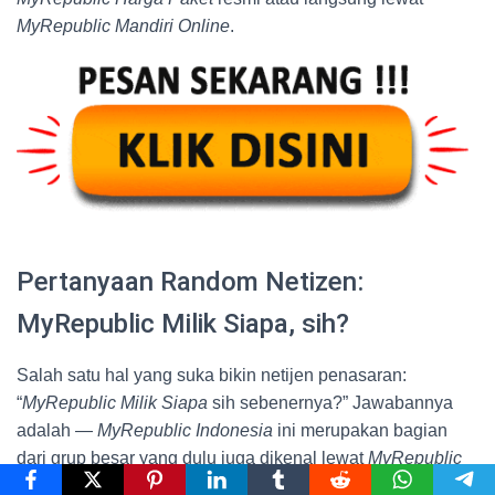
MyRepublic Mandiri Online
.
Pertanyaan Random Netizen:
MyRepublic Milik Siapa, sih?
Salah satu hal yang suka bikin netijen penasaran:
“
MyRepublic Milik Siapa
sih sebenernya?” Jawabannya
adalah —
MyRepublic Indonesia
ini merupakan bagian
dari grup besar yang dulu juga dikenal lewat
MyRepublic
Fiberstar
. Sekarang mereka makin berkembang dan punya