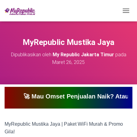
T
O
G
G
L
MyRepublic Mustika Jaya
E
N
Dipublikasikan oleh
My Republic Jakarta Timur
pada
A
Maret 26, 2025
V
I
G
A
S
I
🚀 Mau Omset Penjualan Naik? Atau Mau Bikin 
MyRepublic Mustika Jaya | Paket WiFi Murah & Promo
Gila!