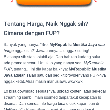
Tentang Harga, Naik Nggak sih?
Gimana dengan FUP?
Banyak yang nanya, “Bro,
MyRepublic Mustika Jaya
naik
harga
nggak sih?” Jawabannya… enggak sering!
Biasanya sih stabil-stabil aja. Dan bahkan kadang suka
ada promo tertentu. Untuk lo yang nanya soal
MyRepublic
FUP
, tenang… ini dia kabar baiknya:
MyRepublic Mustika
Jaya
adalah salah satu dari sedikit provider yang FUP-nya
nggak ketat. Alias masih manusiawi, wkwkwk.
Lo bisa download sepuasnya, upload konten, atau sekedar
streaming sambil main sosmed tanpa takut kecepatan lo
disunat. Dan semua info harga bisa dicek kapan pun di
MyRepublic Harga Paket
resmi atau langsung lewat