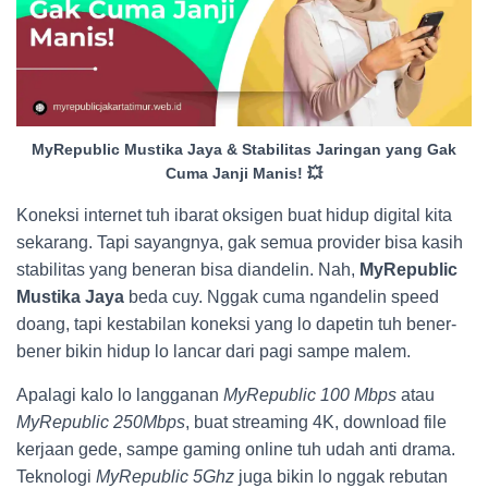
MyRepublic Mustika Jaya & Stabilitas Jaringan yang Gak
Cuma Janji Manis! 💥
Koneksi internet tuh ibarat oksigen buat hidup digital kita
sekarang. Tapi sayangnya, gak semua provider bisa kasih
stabilitas yang beneran bisa diandelin. Nah,
MyRepublic
Mustika Jaya
beda cuy. Nggak cuma ngandelin speed
doang, tapi kestabilan koneksi yang lo dapetin tuh bener-
bener bikin hidup lo lancar dari pagi sampe malem.
Apalagi kalo lo langganan
MyRepublic 100 Mbps
atau
MyRepublic 250Mbps
, buat streaming 4K, download file
kerjaan gede, sampe gaming online tuh udah anti drama.
Teknologi
MyRepublic 5Ghz
juga bikin lo nggak rebutan