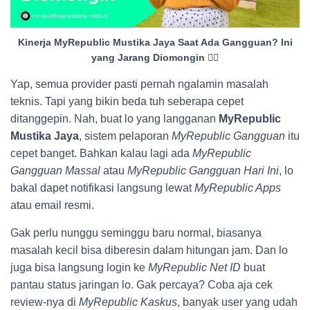
Kinerja MyRepublic Mustika Jaya Saat Ada Gangguan? Ini
yang Jarang Diomongin 😮‍💨
Yap, semua provider pasti pernah ngalamin masalah
teknis. Tapi yang bikin beda tuh seberapa cepet
ditanggepin. Nah, buat lo yang langganan
MyRepublic
Mustika Jaya
, sistem pelaporan
MyRepublic Gangguan
itu
cepet banget. Bahkan kalau lagi ada
MyRepublic
Gangguan Massal
atau
MyRepublic Gangguan Hari Ini
, lo
bakal dapet notifikasi langsung lewat
MyRepublic Apps
atau email resmi.
Gak perlu nunggu seminggu baru normal, biasanya
masalah kecil bisa diberesin dalam hitungan jam. Dan lo
juga bisa langsung login ke
MyRepublic Net ID
buat
pantau status jaringan lo. Gak percaya? Coba aja cek
review-nya di
MyRepublic Kaskus
, banyak user yang udah