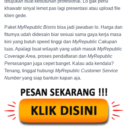
ditujukan buat kebutuhan profesional. Lo gak perlu
khawatir sinyal lemot pas lagi presentasi atau upload file
klien gede.
Paket
MyRepublic Bisnis
bisa jadi jawaban lo. Harga dan
fiturnya udah didesain biar sesuai sama gaya kerja masa
kini yang butuh speed tinggi dan
MyRepublic Cakupan
luas. Apalagi buat wilayah yang udah masuk
MyRepublic
Coverage Area
, proses pendaftaran dan
MyRepublic
Pemasangan
juga cepet banget. Kalau ada kendala?
Tenang, tinggal hubungi
MyRepublic Customer Service
Number
yang siap bantuin kapan aja.