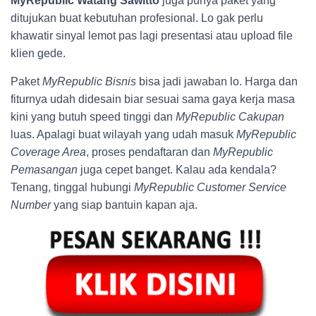
MyRepublic Watang Sawitto
juga punya paket yang
ditujukan buat kebutuhan profesional. Lo gak perlu
khawatir sinyal lemot pas lagi presentasi atau upload file
klien gede.
Paket
MyRepublic Bisnis
bisa jadi jawaban lo. Harga dan
fiturnya udah didesain biar sesuai sama gaya kerja masa
kini yang butuh speed tinggi dan
MyRepublic Cakupan
luas. Apalagi buat wilayah yang udah masuk
MyRepublic
Coverage Area
, proses pendaftaran dan
MyRepublic
Pemasangan
juga cepet banget. Kalau ada kendala?
Tenang, tinggal hubungi
MyRepublic Customer Service
Number
yang siap bantuin kapan aja.