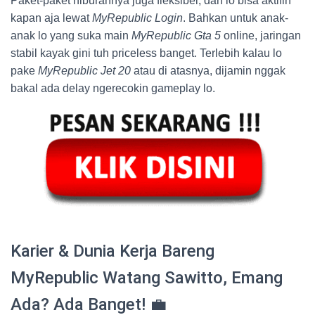
Paket-paket hiburannya juga fleksibel, dan lo bisa aktifin
kapan aja lewat
MyRepublic Login
. Bahkan untuk anak-
anak lo yang suka main
MyRepublic Gta 5
online, jaringan
stabil kayak gini tuh priceless banget. Terlebih kalau lo
pake
MyRepublic Jet 20
atau di atasnya, dijamin nggak
bakal ada delay ngerecokin gameplay lo.
Karier & Dunia Kerja Bareng
MyRepublic Watang Sawitto, Emang
Ada? Ada Banget! 💼