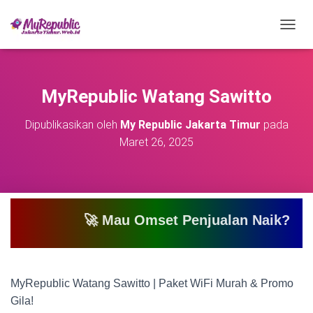
T
O
G
G
L
MyRepublic Watang Sawitto
E
N
Dipublikasikan oleh
My Republic Jakarta Timur
pada
A
Maret 26, 2025
V
I
G
A
S
I
🚀 Mau Omset Penjualan Naik? Atau Mau Bi
MyRepublic Watang Sawitto | Paket WiFi Murah & Promo
Gila!