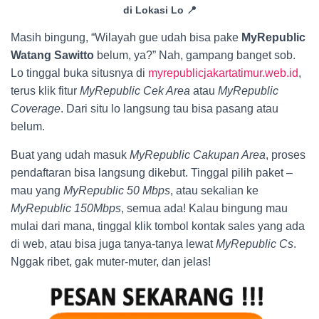
di Lokasi Lo 📍
Masih bingung, “Wilayah gue udah bisa pake
MyRepublic
Watang Sawitto
belum, ya?” Nah, gampang banget sob.
Lo tinggal buka situsnya di
myrepublicjakartatimur.web.id
,
terus klik fitur
MyRepublic Cek Area
atau
MyRepublic
Coverage
. Dari situ lo langsung tau bisa pasang atau
belum.
Buat yang udah masuk
MyRepublic Cakupan Area
, proses
pendaftaran bisa langsung dikebut. Tinggal pilih paket –
mau yang
MyRepublic 50 Mbps
, atau sekalian ke
MyRepublic 150Mbps
, semua ada! Kalau bingung mau
mulai dari mana, tinggal klik tombol kontak sales yang ada
di web, atau bisa juga tanya-tanya lewat
MyRepublic Cs
.
Nggak ribet, gak muter-muter, dan jelas!