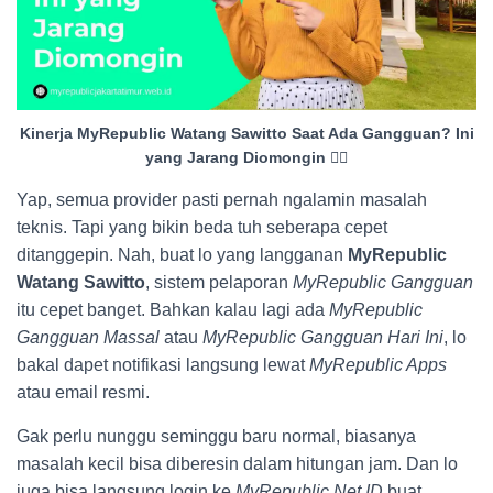
Kinerja MyRepublic Watang Sawitto Saat Ada Gangguan? Ini
yang Jarang Diomongin 😮‍💨
Yap, semua provider pasti pernah ngalamin masalah
teknis. Tapi yang bikin beda tuh seberapa cepet
ditanggepin. Nah, buat lo yang langganan
MyRepublic
Watang Sawitto
, sistem pelaporan
MyRepublic Gangguan
itu cepet banget. Bahkan kalau lagi ada
MyRepublic
Gangguan Massal
atau
MyRepublic Gangguan Hari Ini
, lo
bakal dapet notifikasi langsung lewat
MyRepublic Apps
atau email resmi.
Gak perlu nunggu seminggu baru normal, biasanya
masalah kecil bisa diberesin dalam hitungan jam. Dan lo
juga bisa langsung login ke
MyRepublic Net ID
buat