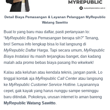
Detail Biaya Pemasangan & Layanan Pelanggan MyRepublic
Watang Sawitto
Buat lo yang baru mau daftar, pasti pertanyaan lo:
“
MyRepublic Biaya Pemasangan
berapa sih?” Tenang,
bro! Semua info lengkap bisa lo liat langsung di
MyRepublic Daftar Harga
. Tapi secara umum,
MyRepublic
Biaya Instalasi
itu masih terjangkau banget, dan kadang
malah ada promo bebas biaya pasang lho wkwkwk!
Kalau ada keluhan atau kendala teknis, jangan panik. Lo
tinggal kontak aja
MyRepublic Call Center
atau langsung
ke
MyRepublic Customer Service Hotline
. Layanannya
cepet, gak kayak yang harus nunggu sampe seminggu
baru ditindak. Pokoknya, urusan internet lo aman bareng
MyRepublic Watang Sawitto
.