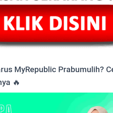
rus MyRepublic Prabumulih? C
nya 🔥