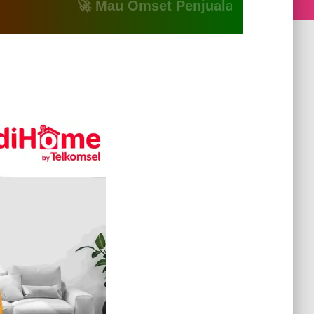
🚀 Mau Omset Penjualan Naik? Atau Mau Bi