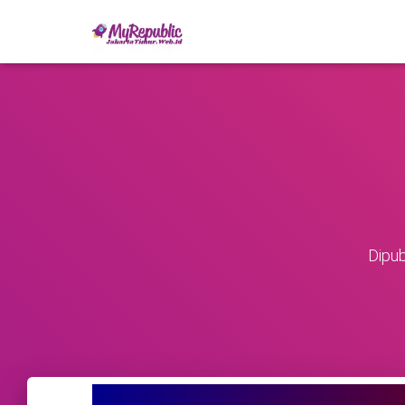
Dipub