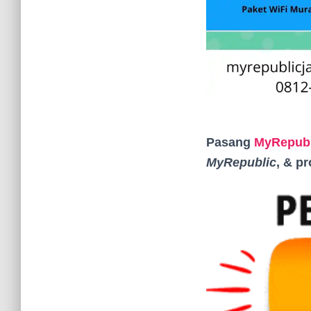
Pasang
MyRepubl
MyRepublic
, & p