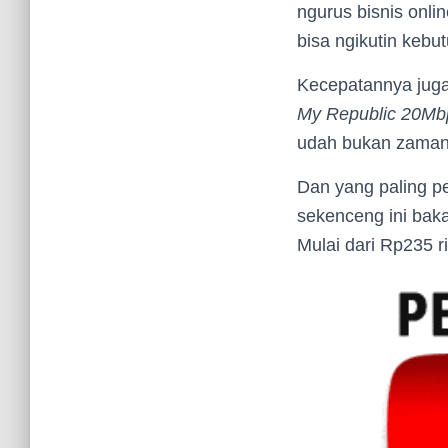
ngurus bisnis onli
bisa ngikutin kebut
Kecepatannya juga
My Republic 20Mb
udah bukan zamann
Dan yang paling p
sekenceng ini bakal
Mulai dari Rp235 r