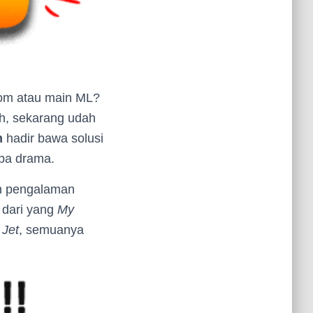
Zoom atau main ML?
eh, sekarang udah
h
hadir bawa solusi
npa drama.
ih pengalaman
 dari yang
My
 Jet
, semuanya