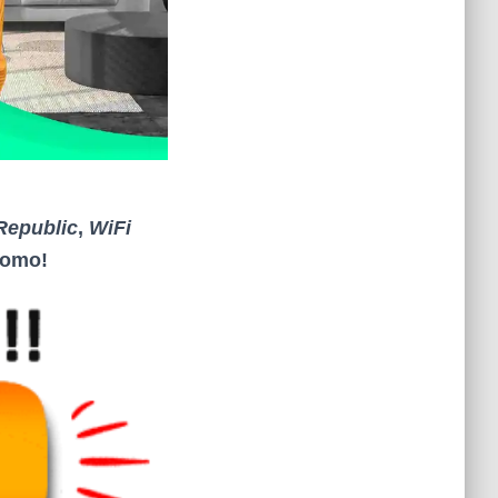
Republic
,
WiFi
promo
!