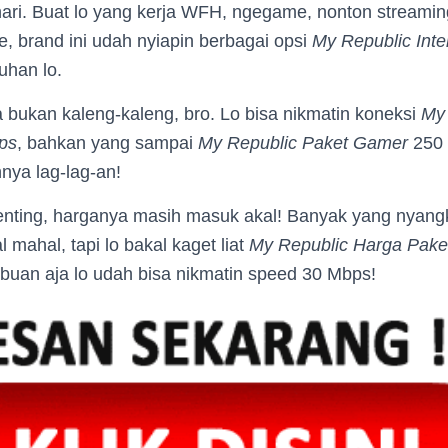
hari. Buat lo yang kerja WFH, ngegame, nonton streami
ne, brand ini udah nyiapin berbagai opsi
My Republic Inte
uhan lo.
 bukan kaleng-kaleng, bro. Lo bisa nikmatin koneksi
My
ps
, bahkan yang sampai
My Republic Paket Gamer
250 
ya lag-lag-an!
enting, harganya masih masuk akal! Banyak yang nyang
 mahal, tapi lo bakal kaget liat
My Republic Harga Pake
ibuan aja lo udah bisa nikmatin speed 30 Mbps!