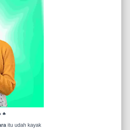
 🔥
ara
itu udah kayak