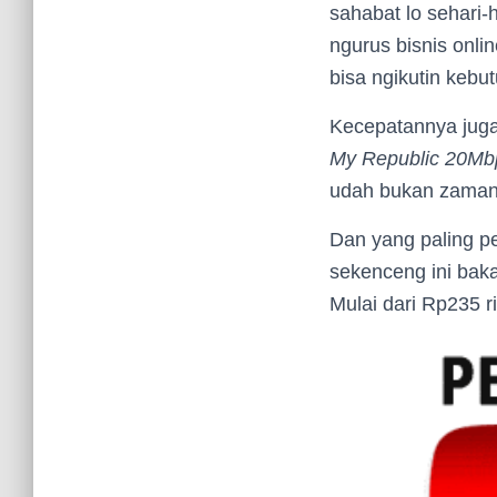
sahabat lo sehari-
ngurus bisnis onli
bisa ngikutin kebut
Kecepatannya juga
My Republic 20Mb
udah bukan zamann
Dan yang paling p
sekenceng ini bakal
Mulai dari Rp235 r