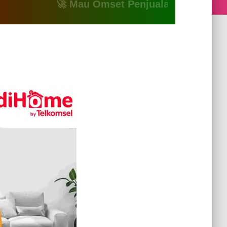
🚀 Mau Omset Penjualan Naik? Atau Mau B