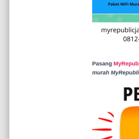
Pasang
MyRepubl
murah MyRepubli