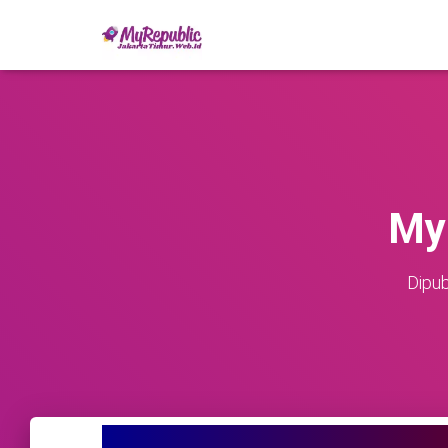
My
Dipub