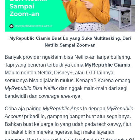
MyRepublic Ciamis Buat Lo yang Suka Multitasking, Dari
Netflix Sampai Zoom-an
Banyak provider ngeklaim bisa Netflix-an tanpa buffering.
Tapi yang beneran terbukti ya cuma
MyRepublic Ciamis
.
Mau lo nonton Netflix, Disney+, atau OTT lainnya,
semuanya bisa dijalanin mulus. Kenapa? Karena emang
MyRepublic Bisa Netflix
dan nggak main-main dari segi
bandwidth dan
coverage area
-nya.
Coba aja pairing
MyRepublic Apps
lo dengan
MyRepublic
Account
pribadi lo, gampang banget buat atur segalanya.
Bahkan buat keluarga lo yang udah pada tech-savvy, fitur
ini bakal bikin mereka ngerasa lagi make layanan
premium. Dan lo bisa pilih paket mulai dari
MyRepublic 30