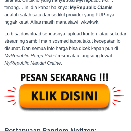
tertentu. Untuk lo yang nanya soal
MyRepublic FUP
,
tenang… ini dia kabar baiknya:
MyRepublic Ciamis
adalah salah satu dari sedikit provider yang FUP-nya
nggak ketat. Alias masih manusiawi, wkwkwk.
Lo bisa download sepuasnya, upload konten, atau sekedar
streaming sambil main sosmed tanpa takut kecepatan lo
disunat. Dan semua info harga bisa dicek kapan pun di
MyRepublic Harga Paket
resmi atau langsung lewat
MyRepublic Mandiri Online
.
Pertanyaan Random Netizen: