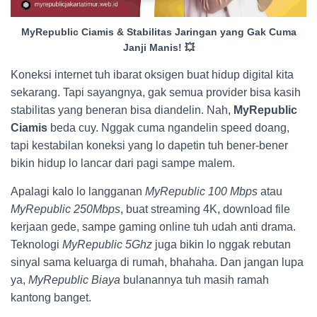
MyRepublic Ciamis & Stabilitas Jaringan yang Gak Cuma
Janji Manis! 💥
Koneksi internet tuh ibarat oksigen buat hidup digital kita
sekarang. Tapi sayangnya, gak semua provider bisa kasih
stabilitas yang beneran bisa diandelin. Nah,
MyRepublic
Ciamis
beda cuy. Nggak cuma ngandelin speed doang,
tapi kestabilan koneksi yang lo dapetin tuh bener-bener
bikin hidup lo lancar dari pagi sampe malem.
Apalagi kalo lo langganan
MyRepublic 100 Mbps
atau
MyRepublic 250Mbps
, buat streaming 4K, download file
kerjaan gede, sampe gaming online tuh udah anti drama.
Teknologi
MyRepublic 5Ghz
juga bikin lo nggak rebutan
sinyal sama keluarga di rumah, bhahaha. Dan jangan lupa
ya,
MyRepublic Biaya
bulanannya tuh masih ramah
kantong banget.