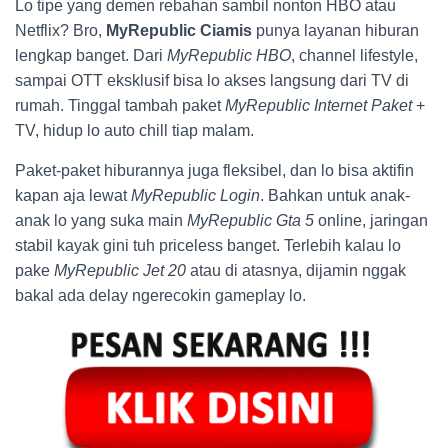
Lo tipe yang demen rebahan sambil nonton HBO atau
Netflix? Bro,
MyRepublic Ciamis
punya layanan hiburan
lengkap banget. Dari
MyRepublic HBO
, channel lifestyle,
sampai OTT eksklusif bisa lo akses langsung dari TV di
rumah. Tinggal tambah paket
MyRepublic Internet Paket
+
TV, hidup lo auto chill tiap malam.
Paket-paket hiburannya juga fleksibel, dan lo bisa aktifin
kapan aja lewat
MyRepublic Login
. Bahkan untuk anak-
anak lo yang suka main
MyRepublic Gta 5
online, jaringan
stabil kayak gini tuh priceless banget. Terlebih kalau lo
pake
MyRepublic Jet 20
atau di atasnya, dijamin nggak
bakal ada delay ngerecokin gameplay lo.