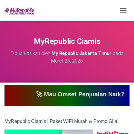
T
O
G
G
L
MyRepublic Ciamis
E
N
Dipublikasikan oleh
My Republic Jakarta Timur
pada
A
Maret 26, 2025
V
I
G
A
S
I
🚀 Mau Omset Penjualan Naik? Atau Mau Bi
MyRepublic Ciamis | Paket WiFi Murah & Promo Gila!