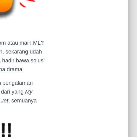
Zoom atau main ML?
eh, sekarang udah
a
hadir bawa solusi
npa drama.
ih pengalaman
 dari yang
My
 Jet
, semuanya