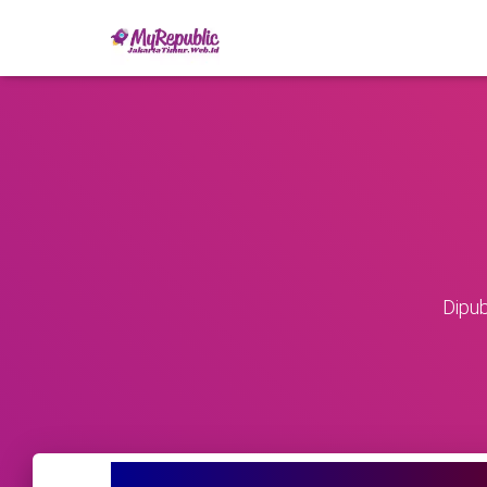
Dipub