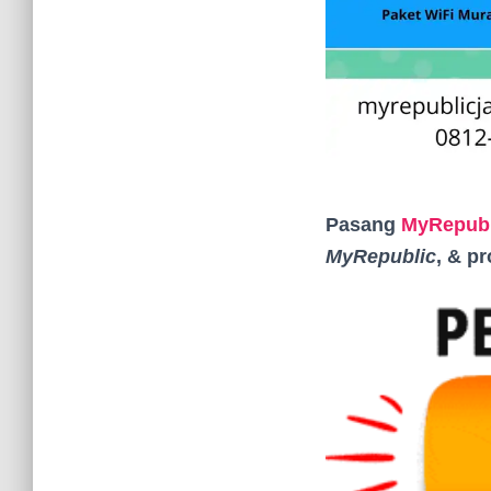
Pasang
MyRepubl
MyRepublic
, & p