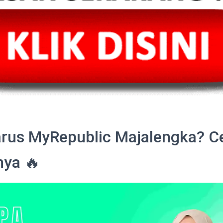
rus MyRepublic Majalengka? C
nya 🔥