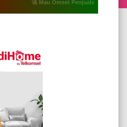
🚀 Mau Omset Penjualan Naik? Atau Mau Bi