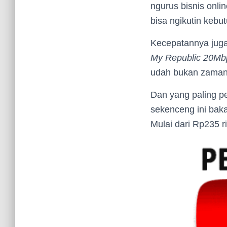
ngurus bisnis onli
bisa ngikutin kebut
Kecepatannya juga
My Republic 20Mb
udah bukan zamann
Dan yang paling p
sekenceng ini bakal
Mulai dari Rp235 r