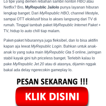
Lo tipe yang demen rebahan sambil nonton HBO atau
Netflix? Bro,
MyRepublic Jailolo
punya layanan hiburan
lengkap banget. Dari
MyRepublic HBO
, channel lifestyle,
sampai OTT eksklusif bisa lo akses langsung dari TV di
rumah. Tinggal tambah paket
MyRepublic Internet Paket
+
TV, hidup lo auto chill tiap malam.
Paket-paket hiburannya juga fleksibel, dan lo bisa aktifin
kapan aja lewat
MyRepublic Login
. Bahkan untuk anak-
anak lo yang suka main
MyRepublic Gta 5
online, jaringan
stabil kayak gini tuh priceless banget. Terlebih kalau lo
pake
MyRepublic Jet 20
atau di atasnya, dijamin nggak
bakal ada delay ngerecokin gameplay lo.