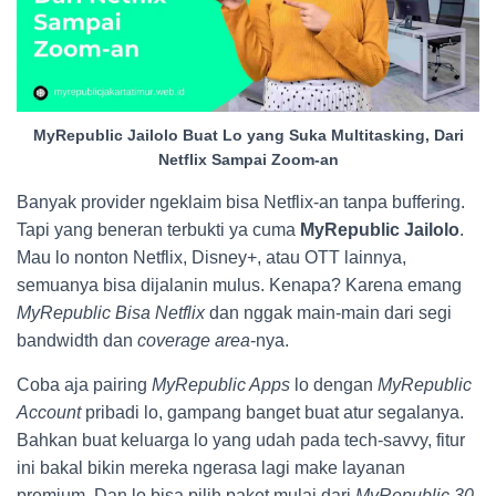
MyRepublic Jailolo Buat Lo yang Suka Multitasking, Dari
Netflix Sampai Zoom-an
Banyak provider ngeklaim bisa Netflix-an tanpa buffering.
Tapi yang beneran terbukti ya cuma
MyRepublic Jailolo
.
Mau lo nonton Netflix, Disney+, atau OTT lainnya,
semuanya bisa dijalanin mulus. Kenapa? Karena emang
MyRepublic Bisa Netflix
dan nggak main-main dari segi
bandwidth dan
coverage area
-nya.
Coba aja pairing
MyRepublic Apps
lo dengan
MyRepublic
Account
pribadi lo, gampang banget buat atur segalanya.
Bahkan buat keluarga lo yang udah pada tech-savvy, fitur
ini bakal bikin mereka ngerasa lagi make layanan
premium. Dan lo bisa pilih paket mulai dari
MyRepublic 30