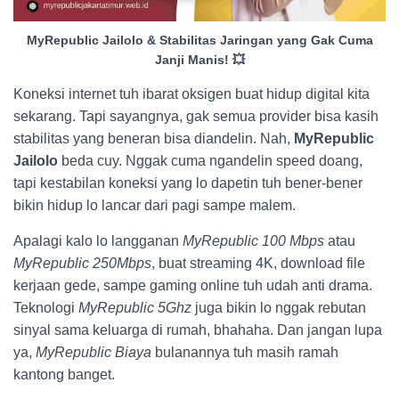
MyRepublic Jailolo & Stabilitas Jaringan yang Gak Cuma
Janji Manis! 💥
Koneksi internet tuh ibarat oksigen buat hidup digital kita
sekarang. Tapi sayangnya, gak semua provider bisa kasih
stabilitas yang beneran bisa diandelin. Nah,
MyRepublic
Jailolo
beda cuy. Nggak cuma ngandelin speed doang,
tapi kestabilan koneksi yang lo dapetin tuh bener-bener
bikin hidup lo lancar dari pagi sampe malem.
Apalagi kalo lo langganan
MyRepublic 100 Mbps
atau
MyRepublic 250Mbps
, buat streaming 4K, download file
kerjaan gede, sampe gaming online tuh udah anti drama.
Teknologi
MyRepublic 5Ghz
juga bikin lo nggak rebutan
sinyal sama keluarga di rumah, bhahaha. Dan jangan lupa
ya,
MyRepublic Biaya
bulanannya tuh masih ramah
kantong banget.