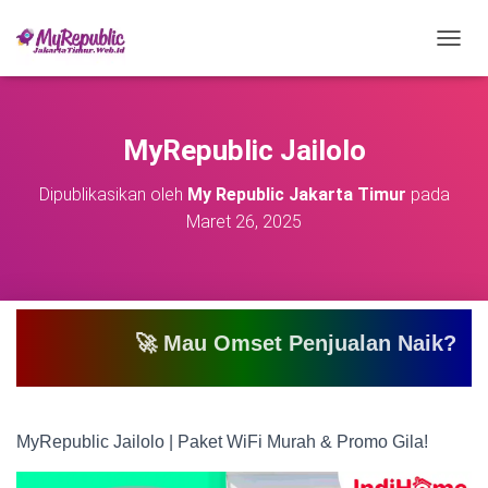
T
O
G
G
L
MyRepublic Jailolo
E
N
Dipublikasikan oleh
My Republic Jakarta Timur
pada
A
Maret 26, 2025
V
I
G
A
S
I
🚀 Mau Omset Penjualan Naik? Atau Mau Bi
MyRepublic Jailolo | Paket WiFi Murah & Promo Gila!