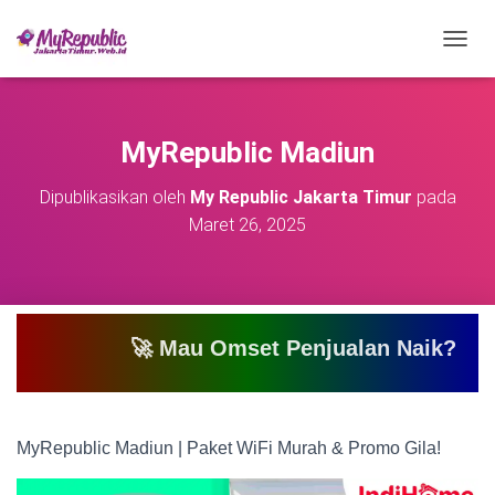
T
O
G
G
L
MyRepublic Madiun
E
N
Dipublikasikan oleh
My Republic Jakarta Timur
pada
A
Maret 26, 2025
V
I
G
A
S
I
🚀 Mau Omset Penjualan Naik? Atau Mau Bi
MyRepublic Madiun | Paket WiFi Murah & Promo Gila!