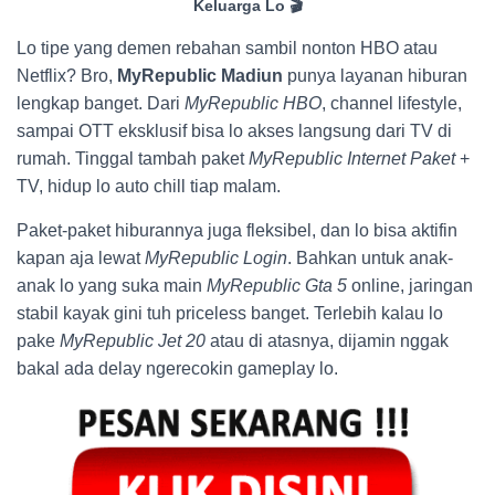
Keluarga Lo 🎬
Lo tipe yang demen rebahan sambil nonton HBO atau
Netflix? Bro,
MyRepublic Madiun
punya layanan hiburan
lengkap banget. Dari
MyRepublic HBO
, channel lifestyle,
sampai OTT eksklusif bisa lo akses langsung dari TV di
rumah. Tinggal tambah paket
MyRepublic Internet Paket
+
TV, hidup lo auto chill tiap malam.
Paket-paket hiburannya juga fleksibel, dan lo bisa aktifin
kapan aja lewat
MyRepublic Login
. Bahkan untuk anak-
anak lo yang suka main
MyRepublic Gta 5
online, jaringan
stabil kayak gini tuh priceless banget. Terlebih kalau lo
pake
MyRepublic Jet 20
atau di atasnya, dijamin nggak
bakal ada delay ngerecokin gameplay lo.