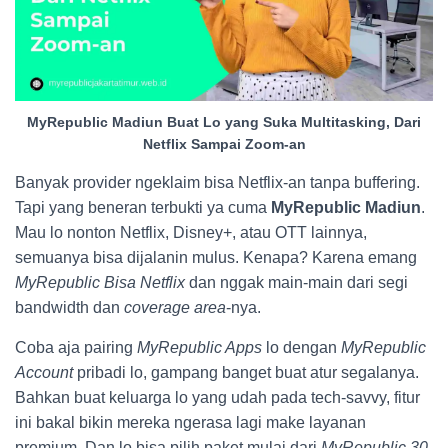
MyRepublic Madiun Buat Lo yang Suka Multitasking, Dari
Netflix Sampai Zoom-an
Banyak provider ngeklaim bisa Netflix-an tanpa buffering.
Tapi yang beneran terbukti ya cuma
MyRepublic Madiun
.
Mau lo nonton Netflix, Disney+, atau OTT lainnya,
semuanya bisa dijalanin mulus. Kenapa? Karena emang
MyRepublic Bisa Netflix
dan nggak main-main dari segi
bandwidth dan
coverage area
-nya.
Coba aja pairing
MyRepublic Apps
lo dengan
MyRepublic
Account
pribadi lo, gampang banget buat atur segalanya.
Bahkan buat keluarga lo yang udah pada tech-savvy, fitur
ini bakal bikin mereka ngerasa lagi make layanan
premium. Dan lo bisa pilih paket mulai dari
MyRepublic 30