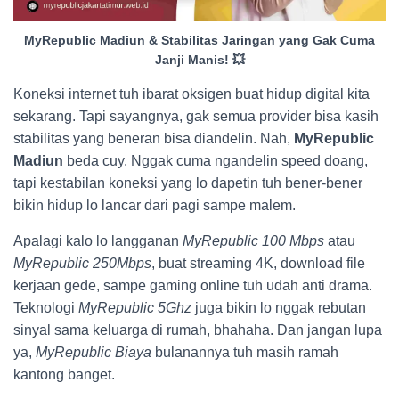
MyRepublic Madiun & Stabilitas Jaringan yang Gak Cuma
Janji Manis! 💥
Koneksi internet tuh ibarat oksigen buat hidup digital kita
sekarang. Tapi sayangnya, gak semua provider bisa kasih
stabilitas yang beneran bisa diandelin. Nah,
MyRepublic
Madiun
beda cuy. Nggak cuma ngandelin speed doang,
tapi kestabilan koneksi yang lo dapetin tuh bener-bener
bikin hidup lo lancar dari pagi sampe malem.
Apalagi kalo lo langganan
MyRepublic 100 Mbps
atau
MyRepublic 250Mbps
, buat streaming 4K, download file
kerjaan gede, sampe gaming online tuh udah anti drama.
Teknologi
MyRepublic 5Ghz
juga bikin lo nggak rebutan
sinyal sama keluarga di rumah, bhahaha. Dan jangan lupa
ya,
MyRepublic Biaya
bulanannya tuh masih ramah
kantong banget.