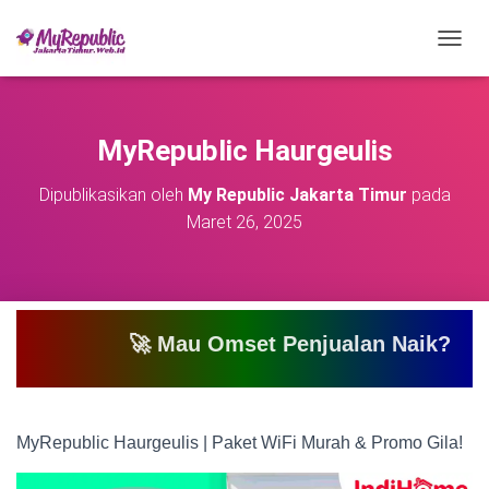
T
O
G
G
L
MyRepublic Haurgeulis
E
N
Dipublikasikan oleh
My Republic Jakarta Timur
pada
A
Maret 26, 2025
V
I
G
A
S
I
🚀 Mau Omset Penjualan Naik? Atau Mau Bi
MyRepublic Haurgeulis | Paket WiFi Murah & Promo Gila!