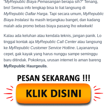
“
MyRepublic Biaya Pemasangan
berapa sih?” Tenang,
bro! Semua info lengkap bisa lo liat langsung di
MyRepublic Daftar Harga
. Tapi secara umum,
MyRepublic
Biaya Instalasi
itu masih terjangkau banget, dan kadang
malah ada promo bebas biaya pasang lho wkwkwk!
Kalau ada keluhan atau kendala teknis, jangan panik. Lo
tinggal kontak aja
MyRepublic Call Center
atau langsung
ke
MyRepublic Customer Service Hotline
. Layanannya
cepet, gak kayak yang harus nunggu sampe seminggu
baru ditindak. Pokoknya, urusan internet lo aman bareng
MyRepublic Haurgeulis
.