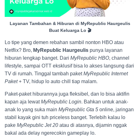
Layanan Tambahan & Hiburan di MyRepublic Haurgeulis
Buat Keluarga Lo 🎬
Lo tipe yang demen rebahan sambil nonton HBO atau
Netflix? Bro,
MyRepublic Haurgeulis
punya layanan
hiburan lengkap banget. Dari
MyRepublic HBO
, channel
lifestyle, sampai OTT eksklusif bisa lo akses langsung dari
TV di rumah. Tinggal tambah paket
MyRepublic Internet
Paket
+ TV, hidup lo auto chill tiap malam.
Paket-paket hiburannya juga fleksibel, dan lo bisa aktifin
kapan aja lewat
MyRepublic Login
. Bahkan untuk anak-
anak lo yang suka main
MyRepublic Gta 5
online, jaringan
stabil kayak gini tuh priceless banget. Terlebih kalau lo
pake
MyRepublic Jet 20
atau di atasnya, dijamin nggak
bakal ada delay ngerecokin gameplay lo.