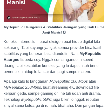
MyRepublic Haurgeulis & Stabilitas Jaringan yang Gak Cuma
Janji Manis! 💥
Koneksi internet tuh ibarat oksigen buat hidup digital kita
sekarang. Tapi sayangnya, gak semua provider bisa kasih
stabilitas yang beneran bisa diandelin. Nah,
MyRepublic
Haurgeulis
beda cuy. Nggak cuma ngandelin speed
doang, tapi kestabilan koneksi yang lo dapetin tuh bener-
bener bikin hidup lo lancar dari pagi sampe malem.
Apalagi kalo lo langganan
MyRepublic 100 Mbps
atau
MyRepublic 250Mbps
, buat streaming 4K, download file
kerjaan gede, sampe gaming online tuh udah anti drama.
Teknologi
MyRepublic 5Ghz
juga bikin lo nggak rebutan
sinyal sama keluarga di rumah, bhahaha. Dan jangan lupa