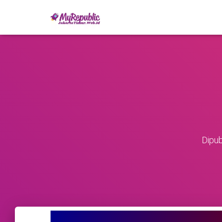
Dipub