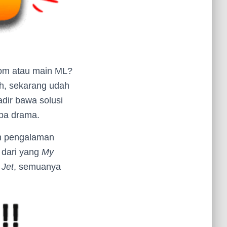
Zoom atau main ML?
eh, sekarang udah
dir bawa solusi
npa drama.
ih pengalaman
 dari yang
My
 Jet
, semuanya