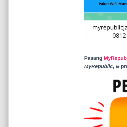
Pasang
MyRepubl
MyRepublic
, & p