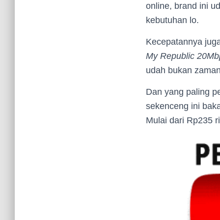
online, brand ini 
kebutuhan lo.
Kecepatannya juga
My Republic 20Mb
udah bukan zamann
Dan yang paling p
sekenceng ini bakal
Mulai dari Rp235 r