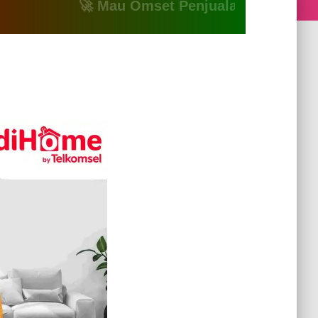
🚀 Mau Omset Penjualan Naik? Atau Mau B