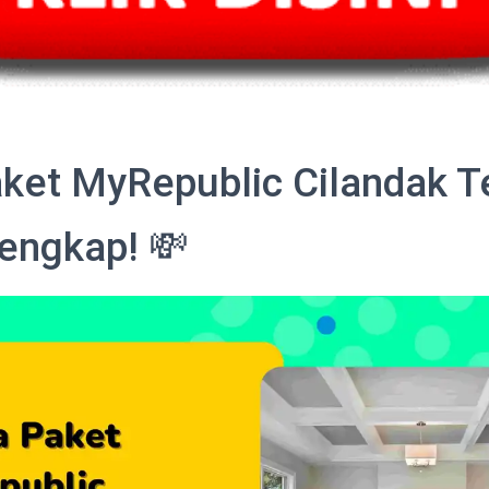
ket MyRepublic Cilandak T
engkap! 💸