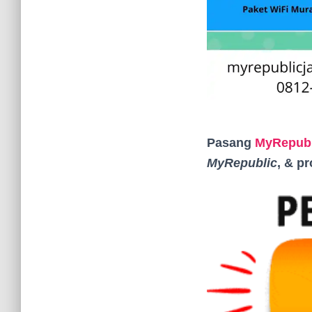
Pasang
MyRepubl
MyRepublic
, & p