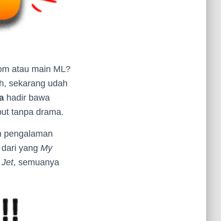
Zoom atau main ML?
eh, sekarang udah
a
hadir bawa
but tanpa drama.
ih pengalaman
 dari yang
My
 Jet
, semuanya