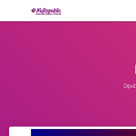
Dipub