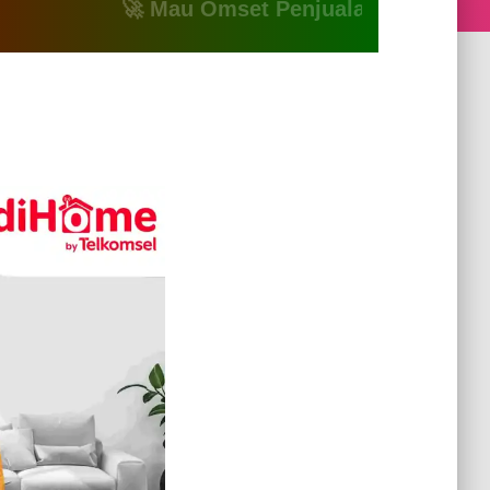
🚀 Mau Omset Penjualan Naik? Atau Mau B