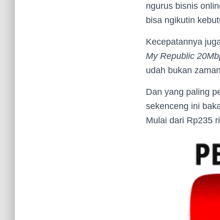
ngurus bisnis onli
bisa ngikutin kebut
Kecepatannya juga
My Republic 20Mb
udah bukan zamann
Dan yang paling p
sekenceng ini bakal
Mulai dari Rp235 r