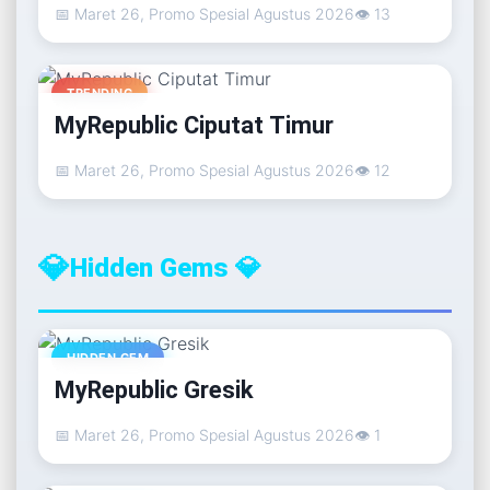
📅 Maret 26, Promo Spesial Agustus 2026
👁 13
TRENDING
MyRepublic Ciputat Timur
📅 Maret 26, Promo Spesial Agustus 2026
👁 12
💎
Hidden Gems 💎
HIDDEN GEM
MyRepublic Gresik
📅 Maret 26, Promo Spesial Agustus 2026
👁 1