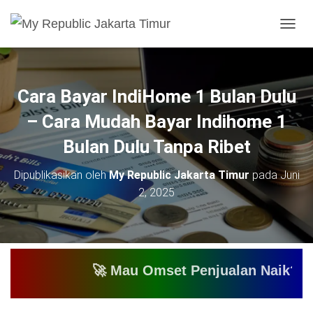
T
O
G
G
L
Cara Bayar IndiHome 1 Bulan Dulu
E
N
– Cara Mudah Bayar Indihome 1
A
V
Bulan Dulu Tanpa Ribet
I
G
Dipublikasikan oleh
My Republic Jakarta Timur
pada
Juni
A
2, 2025
S
I
🚀 Mau Omset Penjualan Naik? Atau Ma