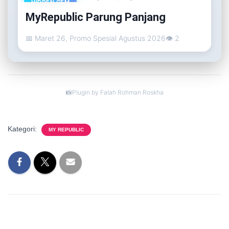
HIDDEN GEM
MyRepublic Parung Panjang
📅 Maret 26, Promo Spesial Agustus 2026
👁 2
Plugin by Falah Rohman Roskha
Kategori:
MY REPUBLIC