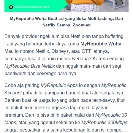
MyRepublic Woha Buat Lo yang Suka Multitasking, Dari
Netflix Sampai Zoom-an
Banyak provider ngeklaim bisa Netflix-an tanpa buffering.
Tapi yang beneran terbukti ya cuma
MyRepublic Woha
.
Mau lo nonton Netflix, Disney+, atau OTT lainnya,
semuanya bisa dijalanin mulus. Kenapa? Karena emang
MyRepublic Bisa Netflix
dan nggak main-main dari segi
bandwidth dan
coverage area
-nya.
Coba aja pairing
MyRepublic Apps
lo dengan
MyRepublic
Account
pribadi lo, gampang banget buat atur segalanya.
Bahkan buat keluarga lo yang udah pada tech-savvy, fitur
ini bakal bikin mereka ngerasa lagi make layanan
premium. Dan lo bisa pilih paket mulai dari
MyRepublic 30
Mbps
, atau yang ngebut sekalian ke
MyRepublic 300Mbps
,
tinggal sesuaikan aja sama kebutuhan lo dan isi dompet