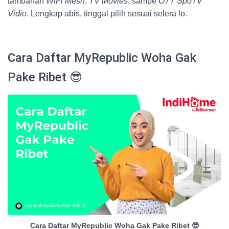
tambahan
WiFi Mesh
,
TV Movies
, sampe
OTT SpoTV
Vidio
. Lengkap abis, tinggal pilih sesuai selera lo.
Cara Daftar MyRepublic Woha Gak
Pake Ribet 😎
Cara Daftar MyRepublic Woha Gak Pake Ribet 😎