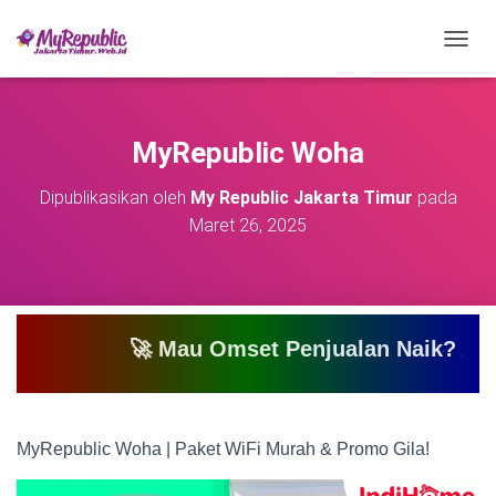
T
O
G
G
L
MyRepublic Woha
E
N
Dipublikasikan oleh
My Republic Jakarta Timur
pada
A
Maret 26, 2025
V
I
G
A
S
I
🚀 Mau Omset Penjualan Naik? Atau Mau Bi
MyRepublic Woha | Paket WiFi Murah & Promo Gila!