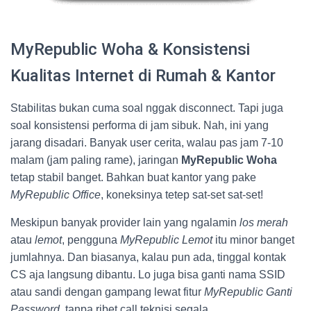
MyRepublic Woha & Konsistensi
Kualitas Internet di Rumah & Kantor
Stabilitas bukan cuma soal nggak disconnect. Tapi juga
soal konsistensi performa di jam sibuk. Nah, ini yang
jarang disadari. Banyak user cerita, walau pas jam 7-10
malam (jam paling rame), jaringan
MyRepublic Woha
tetap stabil banget. Bahkan buat kantor yang pake
MyRepublic Office
, koneksinya tetep sat-set sat-set!
Meskipun banyak provider lain yang ngalamin
los merah
atau
lemot
, pengguna
MyRepublic Lemot
itu minor banget
jumlahnya. Dan biasanya, kalau pun ada, tinggal kontak
CS aja langsung dibantu. Lo juga bisa ganti nama SSID
atau sandi dengan gampang lewat fitur
MyRepublic Ganti
Password
, tanpa ribet call teknisi segala.