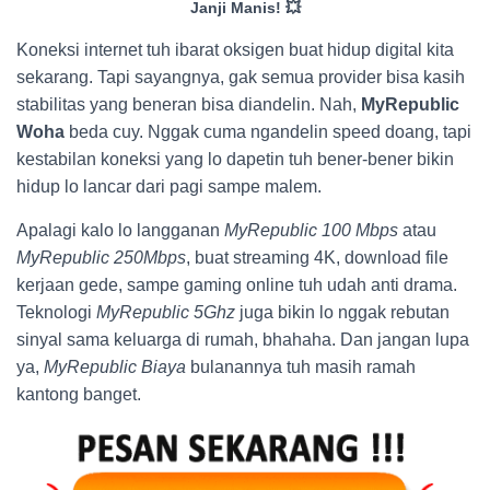
Janji Manis! 💥
Koneksi internet tuh ibarat oksigen buat hidup digital kita
sekarang. Tapi sayangnya, gak semua provider bisa kasih
stabilitas yang beneran bisa diandelin. Nah,
MyRepublic
Woha
beda cuy. Nggak cuma ngandelin speed doang, tapi
kestabilan koneksi yang lo dapetin tuh bener-bener bikin
hidup lo lancar dari pagi sampe malem.
Apalagi kalo lo langganan
MyRepublic 100 Mbps
atau
MyRepublic 250Mbps
, buat streaming 4K, download file
kerjaan gede, sampe gaming online tuh udah anti drama.
Teknologi
MyRepublic 5Ghz
juga bikin lo nggak rebutan
sinyal sama keluarga di rumah, bhahaha. Dan jangan lupa
ya,
MyRepublic Biaya
bulanannya tuh masih ramah
kantong banget.