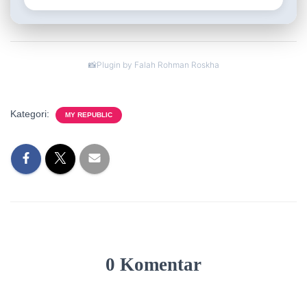
Plugin by Falah Rohman Roskha
Kategori:
MY REPUBLIC
0 Komentar