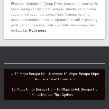
Elaborasi Mendalam (Deep Dive): Kecepatan internet 20
Mbps sering kali dianggap sebagai standar yang cukup
cepat untuk keperluan sehari-hari. Namun, penting
untuk memahami bahwa kecepatan ini relatif tergantung
pada penggunaannya. Dalam konteks streaming video
berkualitas
Read more
← 10 Mbps Berapa Kb – Konversi 10 Mbps: Berapa Kbps
dan Kecepatan Download?
10 Mbps Untuk Berapa Hp – 10 Mbps Untuk Berapa Hp
Kapasitas dan Tips Optimal →