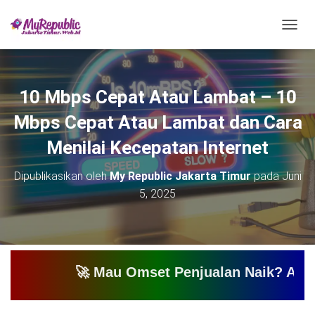
T
O
G
G
L
10 Mbps Cepat Atau Lambat – 10
E
N
Mbps Cepat Atau Lambat dan Cara
A
V
Menilai Kecepatan Internet
I
G
Dipublikasikan oleh
My Republic Jakarta Timur
pada
Juni
A
5, 2025
S
I
🚀 Mau Omset Penjualan Naik? Atau Mau Bikin 