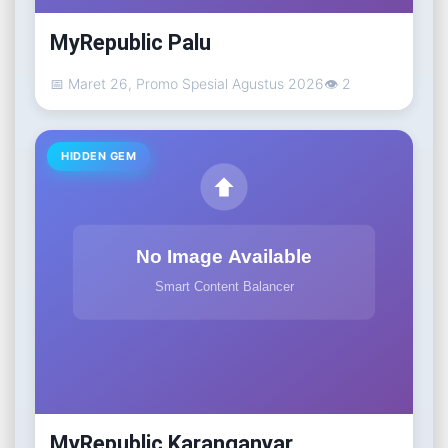
MyRepublic Palu
📅 Maret 26, Promo Spesial Agustus 2026
👁 2
HIDDEN GEM
MyRepublic Karanganyar