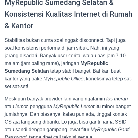
MyRepublic Sumedang Selatan &
Konsistensi Kualitas Internet di Rumah
& Kantor
Stabilitas bukan cuma soal nggak disconnect. Tapi juga
soal konsistensi performa di jam sibuk. Nah, ini yang
jarang disadari. Banyak user cerita, walau pas jam 7-10
malam (jam paling rame), jaringan
MyRepublic
Sumedang Selatan
tetap stabil banget. Bahkan buat
kantor yang pake
MyRepublic Office
, koneksinya tetep sat-
set sat-set!
Meskipun banyak provider lain yang ngalamin
los merah
atau
lemot
, pengguna
MyRepublic Lemot
itu minor banget
jumlahnya. Dan biasanya, kalau pun ada, tinggal kontak
CS aja langsung dibantu. Lo juga bisa ganti nama SSID
atau sandi dengan gampang lewat fitur
MyRepublic Ganti
Password
, tanpa ribet call teknisi segala.