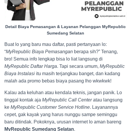
Detail Biaya Pemasangan & Layanan Pelanggan MyRepublic
Sumedang Selatan
Buat lo yang baru mau daftar, pasti pertanyaan lo:
“
MyRepublic Biaya Pemasangan
berapa sih?” Tenang,
bro! Semua info lengkap bisa lo liat langsung di
MyRepublic Daftar Harga
. Tapi secara umum,
MyRepublic
Biaya Instalasi
itu masih terjangkau banget, dan kadang
malah ada promo bebas biaya pasang lho wkwkwk!
Kalau ada keluhan atau kendala teknis, jangan panik. Lo
tinggal kontak aja
MyRepublic Call Center
atau langsung
ke
MyRepublic Customer Service Hotline
. Layanannya
cepet, gak kayak yang harus nunggu sampe seminggu
baru ditindak. Pokoknya, urusan internet lo aman bareng
MyRepublic Sumedang Selatan
.