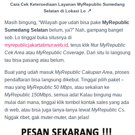
Cara Cek Ketersediaan Layanan MyRepublic Sumedang
Selatan di Lokasi Lo 📍
Masih bingung, “Wilayah gue udah bisa pake
MyRepublic
Sumedang Selatan
belum, ya?” Nah, gampang banget
sob. Lo tinggal buka situsnya di
myrepublicjakartatimur.web.id
, terus klik fitur
MyRepublic
Cek Area
atau
MyRepublic Coverage
. Dari situ lo langsung
tau bisa pasang atau belum.
Buat yang udah masuk
MyRepublic Cakupan Area
, proses
pendaftaran bisa langsung dikebut. Tinggal pilih paket –
mau yang
MyRepublic 50 Mbps
, atau sekalian ke
MyRepublic 150Mbps
, semua ada! Kalau bingung mau
mulai dari mana, tinggal klik tombol kontak sales yang ada
di web, atau bisa juga tanya-tanya lewat
MyRepublic Cs
.
Nggak ribet, gak muter-muter, dan jelas!