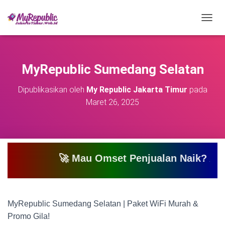
T
O
G
G
L
MyRepublic Sumedang Selatan
E
N
Dipublikasikan oleh
My Republic Jakarta Timur
pada
A
Maret 26, 2025
V
I
G
A
S
I
🚀 Mau Omset Penjualan Naik? Atau Mau Bi
MyRepublic Sumedang Selatan | Paket WiFi Murah &
Promo Gila!