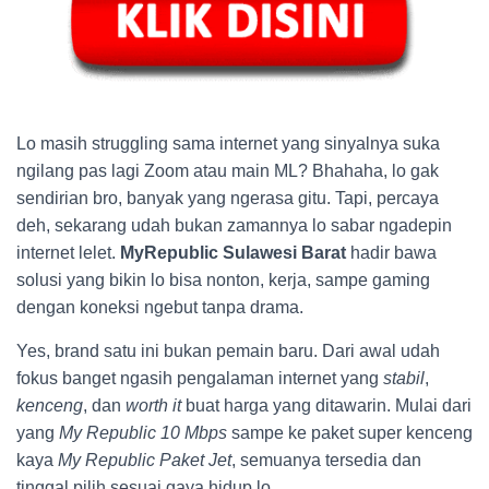
Lo masih struggling sama internet yang sinyalnya suka
ngilang pas lagi Zoom atau main ML? Bhahaha, lo gak
sendirian bro, banyak yang ngerasa gitu. Tapi, percaya
deh, sekarang udah bukan zamannya lo sabar ngadepin
internet lelet.
MyRepublic Sulawesi Barat
hadir bawa
solusi yang bikin lo bisa nonton, kerja, sampe gaming
dengan koneksi ngebut tanpa drama.
Yes, brand satu ini bukan pemain baru. Dari awal udah
fokus banget ngasih pengalaman internet yang
stabil
,
kenceng
, dan
worth it
buat harga yang ditawarin. Mulai dari
yang
My Republic 10 Mbps
sampe ke paket super kenceng
kaya
My Republic Paket Jet
, semuanya tersedia dan
tinggal pilih sesuai gaya hidup lo.