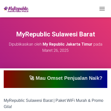
T
O
G
G
L
MyRepublic Sulawesi Barat
E
N
Dipublikasikan oleh
My Republic Jakarta Timur
pada
A
Maret 26, 2025
V
I
G
A
S
I
🚀 Mau Omset Penjualan Naik? Atau Mau Bi
MyRepublic Sulawesi Barat | Paket WiFi Murah & Promo
Gila!