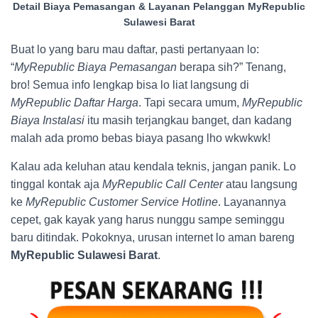
Detail Biaya Pemasangan & Layanan Pelanggan MyRepublic
Sulawesi Barat
Buat lo yang baru mau daftar, pasti pertanyaan lo:
“
MyRepublic Biaya Pemasangan
berapa sih?” Tenang,
bro! Semua info lengkap bisa lo liat langsung di
MyRepublic Daftar Harga
. Tapi secara umum,
MyRepublic
Biaya Instalasi
itu masih terjangkau banget, dan kadang
malah ada promo bebas biaya pasang lho wkwkwk!
Kalau ada keluhan atau kendala teknis, jangan panik. Lo
tinggal kontak aja
MyRepublic Call Center
atau langsung
ke
MyRepublic Customer Service Hotline
. Layanannya
cepet, gak kayak yang harus nunggu sampe seminggu
baru ditindak. Pokoknya, urusan internet lo aman bareng
MyRepublic Sulawesi Barat
.