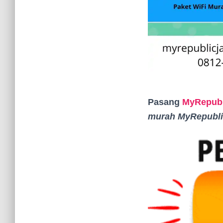
Pasang
MyRepubl
murah MyRepubli