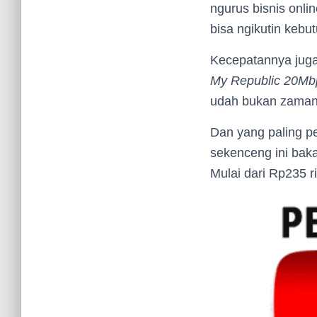
ngurus bisnis onli
bisa ngikutin kebut
Kecepatannya juga
My Republic 20Mb
udah bukan zamann
Dan yang paling p
sekenceng ini bakal
Mulai dari Rp235 r