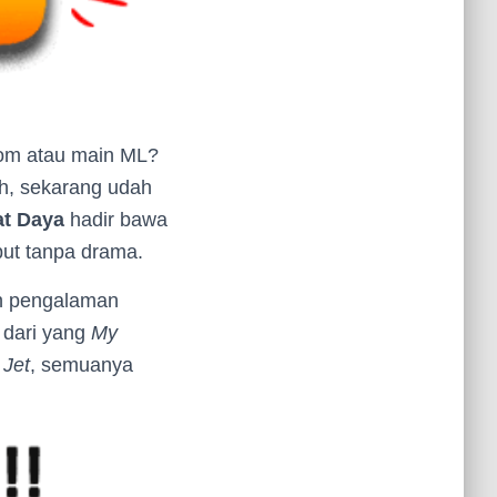
Zoom atau main ML?
eh, sekarang udah
at Daya
hadir bawa
but tanpa drama.
ih pengalaman
 dari yang
My
 Jet
, semuanya