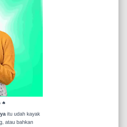
 🔥
aya
itu udah kayak
ng, atau bahkan