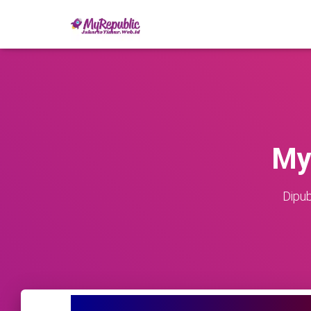
My
Dipub