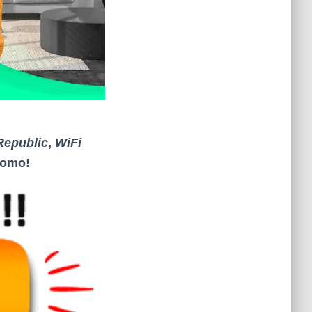
Republic
,
WiFi
promo
!