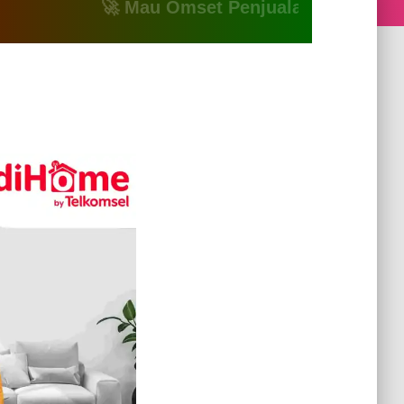
🚀 Mau Omset Penjualan Naik? Atau Mau B