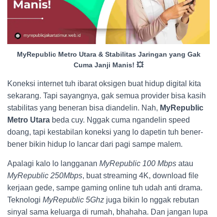
MyRepublic Metro Utara & Stabilitas Jaringan yang Gak
Cuma Janji Manis! 💥
Koneksi internet tuh ibarat oksigen buat hidup digital kita
sekarang. Tapi sayangnya, gak semua provider bisa kasih
stabilitas yang beneran bisa diandelin. Nah,
MyRepublic
Metro Utara
beda cuy. Nggak cuma ngandelin speed
doang, tapi kestabilan koneksi yang lo dapetin tuh bener-
bener bikin hidup lo lancar dari pagi sampe malem.
Apalagi kalo lo langganan
MyRepublic 100 Mbps
atau
MyRepublic 250Mbps
, buat streaming 4K, download file
kerjaan gede, sampe gaming online tuh udah anti drama.
Teknologi
MyRepublic 5Ghz
juga bikin lo nggak rebutan
sinyal sama keluarga di rumah, bhahaha. Dan jangan lupa