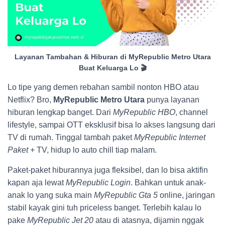
Layanan Tambahan & Hiburan di MyRepublic Metro Utara
Buat Keluarga Lo 🎬
Lo tipe yang demen rebahan sambil nonton HBO atau
Netflix? Bro,
MyRepublic Metro Utara
punya layanan
hiburan lengkap banget. Dari
MyRepublic HBO
, channel
lifestyle, sampai OTT eksklusif bisa lo akses langsung dari
TV di rumah. Tinggal tambah paket
MyRepublic Internet
Paket
+ TV, hidup lo auto chill tiap malam.
Paket-paket hiburannya juga fleksibel, dan lo bisa aktifin
kapan aja lewat
MyRepublic Login
. Bahkan untuk anak-
anak lo yang suka main
MyRepublic Gta 5
online, jaringan
stabil kayak gini tuh priceless banget. Terlebih kalau lo
pake
MyRepublic Jet 20
atau di atasnya, dijamin nggak