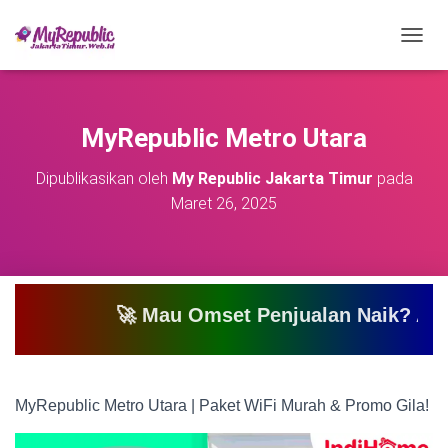
T
O
G
G
L
MyRepublic Metro Utara
E
N
Dipublikasikan oleh
My Republic Jakarta Timur
pada
A
Maret 26, 2025
V
I
G
A
S
I
🚀 Mau Omset Penjualan Naik? Atau Mau Biki
MyRepublic Metro Utara | Paket WiFi Murah & Promo Gila!