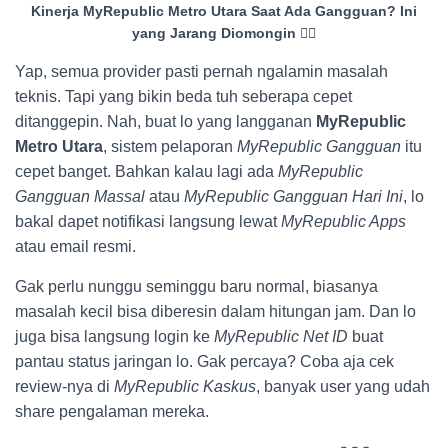
Kinerja MyRepublic Metro Utara Saat Ada Gangguan? Ini
yang Jarang Diomongin 😮‍💨
Yap, semua provider pasti pernah ngalamin masalah
teknis. Tapi yang bikin beda tuh seberapa cepet
ditanggepin. Nah, buat lo yang langganan
MyRepublic
Metro Utara
, sistem pelaporan
MyRepublic Gangguan
itu
cepet banget. Bahkan kalau lagi ada
MyRepublic
Gangguan Massal
atau
MyRepublic Gangguan Hari Ini
, lo
bakal dapet notifikasi langsung lewat
MyRepublic Apps
atau email resmi.
Gak perlu nunggu seminggu baru normal, biasanya
masalah kecil bisa diberesin dalam hitungan jam. Dan lo
juga bisa langsung login ke
MyRepublic Net ID
buat
pantau status jaringan lo. Gak percaya? Coba aja cek
review-nya di
MyRepublic Kaskus
, banyak user yang udah
share pengalaman mereka.