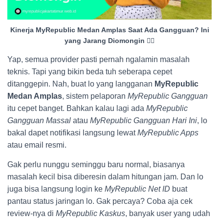
Kinerja MyRepublic Medan Amplas Saat Ada Gangguan? Ini
yang Jarang Diomongin 😮‍💨
Yap, semua provider pasti pernah ngalamin masalah
teknis. Tapi yang bikin beda tuh seberapa cepet
ditanggepin. Nah, buat lo yang langganan
MyRepublic
Medan Amplas
, sistem pelaporan
MyRepublic Gangguan
itu cepet banget. Bahkan kalau lagi ada
MyRepublic
Gangguan Massal
atau
MyRepublic Gangguan Hari Ini
, lo
bakal dapet notifikasi langsung lewat
MyRepublic Apps
atau email resmi.
Gak perlu nunggu seminggu baru normal, biasanya
masalah kecil bisa diberesin dalam hitungan jam. Dan lo
juga bisa langsung login ke
MyRepublic Net ID
buat
pantau status jaringan lo. Gak percaya? Coba aja cek
review-nya di
MyRepublic Kaskus
, banyak user yang udah