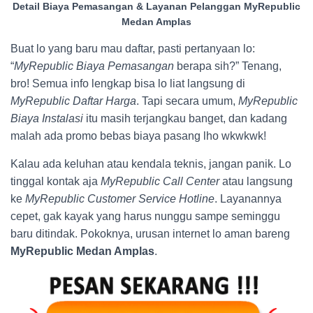
Detail Biaya Pemasangan & Layanan Pelanggan MyRepublic
Medan Amplas
Buat lo yang baru mau daftar, pasti pertanyaan lo:
“
MyRepublic Biaya Pemasangan
berapa sih?” Tenang,
bro! Semua info lengkap bisa lo liat langsung di
MyRepublic Daftar Harga
. Tapi secara umum,
MyRepublic
Biaya Instalasi
itu masih terjangkau banget, dan kadang
malah ada promo bebas biaya pasang lho wkwkwk!
Kalau ada keluhan atau kendala teknis, jangan panik. Lo
tinggal kontak aja
MyRepublic Call Center
atau langsung
ke
MyRepublic Customer Service Hotline
. Layanannya
cepet, gak kayak yang harus nunggu sampe seminggu
baru ditindak. Pokoknya, urusan internet lo aman bareng
MyRepublic Medan Amplas
.