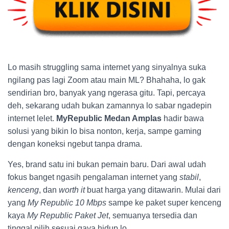
Lo masih struggling sama internet yang sinyalnya suka
ngilang pas lagi Zoom atau main ML? Bhahaha, lo gak
sendirian bro, banyak yang ngerasa gitu. Tapi, percaya
deh, sekarang udah bukan zamannya lo sabar ngadepin
internet lelet.
MyRepublic Medan Amplas
hadir bawa
solusi yang bikin lo bisa nonton, kerja, sampe gaming
dengan koneksi ngebut tanpa drama.
Yes, brand satu ini bukan pemain baru. Dari awal udah
fokus banget ngasih pengalaman internet yang
stabil
,
kenceng
, dan
worth it
buat harga yang ditawarin. Mulai dari
yang
My Republic 10 Mbps
sampe ke paket super kenceng
kaya
My Republic Paket Jet
, semuanya tersedia dan
tinggal pilih sesuai gaya hidup lo.