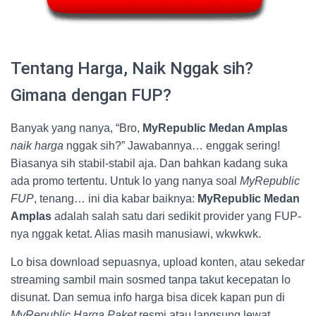
Tentang Harga, Naik Nggak sih?
Gimana dengan FUP?
Banyak yang nanya, “Bro,
MyRepublic Medan Amplas
naik harga
nggak sih?” Jawabannya… enggak sering!
Biasanya sih stabil-stabil aja. Dan bahkan kadang suka
ada promo tertentu. Untuk lo yang nanya soal
MyRepublic
FUP
, tenang… ini dia kabar baiknya:
MyRepublic Medan
Amplas
adalah salah satu dari sedikit provider yang FUP-
nya nggak ketat. Alias masih manusiawi, wkwkwk.
Lo bisa download sepuasnya, upload konten, atau sekedar
streaming sambil main sosmed tanpa takut kecepatan lo
disunat. Dan semua info harga bisa dicek kapan pun di
MyRepublic Harga Paket
resmi atau langsung lewat