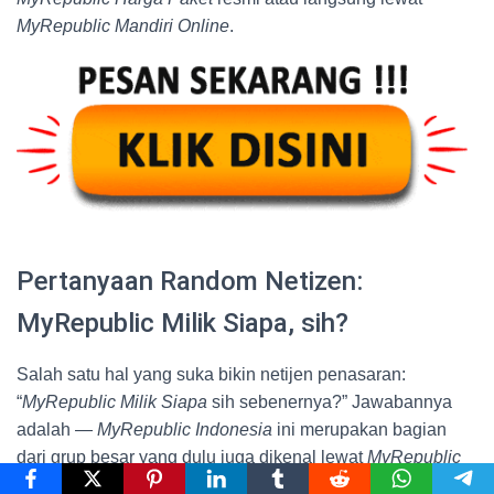
MyRepublic Mandiri Online
.
Pertanyaan Random Netizen:
MyRepublic Milik Siapa, sih?
Salah satu hal yang suka bikin netijen penasaran:
“
MyRepublic Milik Siapa
sih sebenernya?” Jawabannya
adalah —
MyRepublic Indonesia
ini merupakan bagian
dari grup besar yang dulu juga dikenal lewat
MyRepublic
Fiberstar
. Sekarang mereka makin berkembang dan punya