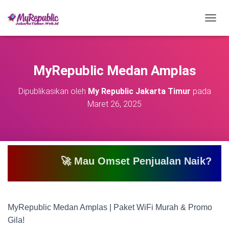
T
O
G
G
L
MyRepublic Medan Amplas
E
N
Dipublikasikan oleh
My Republic Jakarta Timur
pada
A
Maret 26, 2025
V
I
G
A
S
I
🚀 Mau Omset Penjualan Naik? Atau Mau Bi
MyRepublic Medan Amplas | Paket WiFi Murah & Promo
Gila!