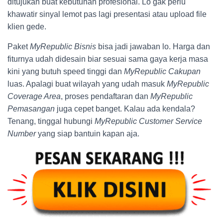
ditujukan buat kebutuhan profesional. Lo gak perlu
khawatir sinyal lemot pas lagi presentasi atau upload file
klien gede.
Paket
MyRepublic Bisnis
bisa jadi jawaban lo. Harga dan
fiturnya udah didesain biar sesuai sama gaya kerja masa
kini yang butuh speed tinggi dan
MyRepublic Cakupan
luas. Apalagi buat wilayah yang udah masuk
MyRepublic
Coverage Area
, proses pendaftaran dan
MyRepublic
Pemasangan
juga cepet banget. Kalau ada kendala?
Tenang, tinggal hubungi
MyRepublic Customer Service
Number
yang siap bantuin kapan aja.