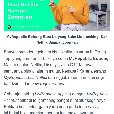
MyRepublic Bobong Buat Lo yang Suka Multitasking, Dari
Netflix Sampai Zoom-an
Banyak provider ngeklaim bisa Netflix-an tanpa buffering.
Tapi yang beneran terbukti ya cuma
MyRepublic Bobong
.
Mau lo nonton Netflix, Disney+, atau OTT lainnya,
semuanya bisa dijalanin mulus. Kenapa? Karena emang
MyRepublic Bisa Netflix
dan nggak main-main dari segi
bandwidth dan
coverage area
-nya.
Coba aja pairing
MyRepublic Apps
lo dengan
MyRepublic
Account
pribadi lo, gampang banget buat atur segalanya.
Bahkan buat keluarga lo yang udah pada tech-savvy, fitur
ini bakal bikin mereka ngerasa lagi make layanan