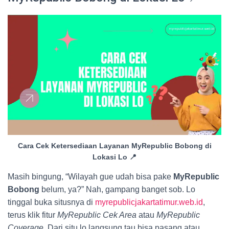
Cara Cek Ketersediaan Layanan MyRepublic Bobong di
Lokasi Lo 📍
Masih bingung, “Wilayah gue udah bisa pake
MyRepublic
Bobong
belum, ya?” Nah, gampang banget sob. Lo
tinggal buka situsnya di
myrepublicjakartatimur.web.id
,
terus klik fitur
MyRepublic Cek Area
atau
MyRepublic
Coverage
. Dari situ lo langsung tau bisa pasang atau