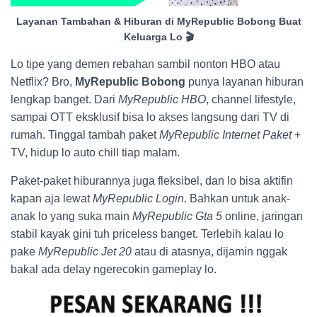
Layanan Tambahan & Hiburan di MyRepublic Bobong Buat
Keluarga Lo 🎬
Lo tipe yang demen rebahan sambil nonton HBO atau
Netflix? Bro,
MyRepublic Bobong
punya layanan hiburan
lengkap banget. Dari
MyRepublic HBO
, channel lifestyle,
sampai OTT eksklusif bisa lo akses langsung dari TV di
rumah. Tinggal tambah paket
MyRepublic Internet Paket
+
TV, hidup lo auto chill tiap malam.
Paket-paket hiburannya juga fleksibel, dan lo bisa aktifin
kapan aja lewat
MyRepublic Login
. Bahkan untuk anak-
anak lo yang suka main
MyRepublic Gta 5
online, jaringan
stabil kayak gini tuh priceless banget. Terlebih kalau lo
pake
MyRepublic Jet 20
atau di atasnya, dijamin nggak
bakal ada delay ngerecokin gameplay lo.