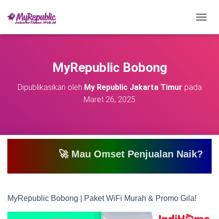
T
O
G
G
L
MyRepublic Bobong
E
N
Dipublikasikan oleh
My Republic Jakarta Timur
pada
A
Maret 26, 2025
V
I
G
A
S
I
🚀 Mau Omset Penjualan Naik? Atau Mau Bi
MyRepublic Bobong | Paket WiFi Murah & Promo Gila!