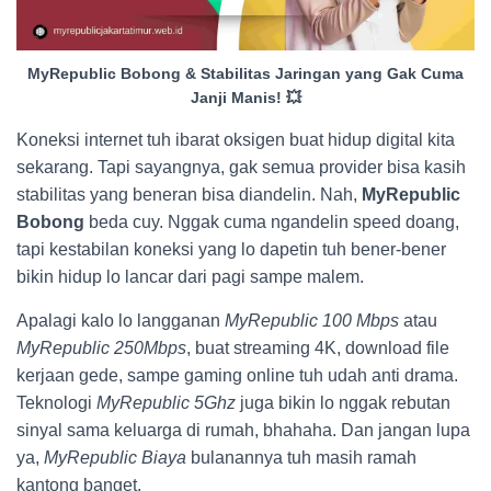
MyRepublic Bobong & Stabilitas Jaringan yang Gak Cuma
Janji Manis! 💥
Koneksi internet tuh ibarat oksigen buat hidup digital kita
sekarang. Tapi sayangnya, gak semua provider bisa kasih
stabilitas yang beneran bisa diandelin. Nah,
MyRepublic
Bobong
beda cuy. Nggak cuma ngandelin speed doang,
tapi kestabilan koneksi yang lo dapetin tuh bener-bener
bikin hidup lo lancar dari pagi sampe malem.
Apalagi kalo lo langganan
MyRepublic 100 Mbps
atau
MyRepublic 250Mbps
, buat streaming 4K, download file
kerjaan gede, sampe gaming online tuh udah anti drama.
Teknologi
MyRepublic 5Ghz
juga bikin lo nggak rebutan
sinyal sama keluarga di rumah, bhahaha. Dan jangan lupa
ya,
MyRepublic Biaya
bulanannya tuh masih ramah
kantong banget.