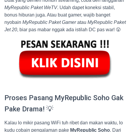
Buat yang demen nonton streaming, coba deh langganan
MyRepublic Paket WeTV
. Udah dapet koneksi stabil,
bonus hiburan juga. Atau buat gamer, wajib banget
nyobain
MyRepublic Paket Gamer
atau
MyRepublic Paket
Jet 20
, biar pas mabar nggak ada istilah DC pas war! 😤
Proses Pasang MyRepublic Soho Gak
Pake Drama! 💡
Kalau lo mikir pasang WiFi tuh ribet dan makan waktu, lo
kudu cobain pengalaman pake
MyRepublic Soho
. Dari