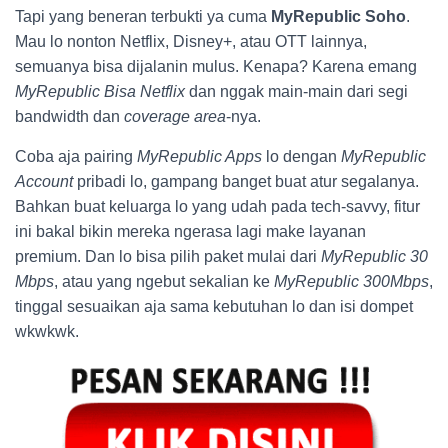
Tapi yang beneran terbukti ya cuma
MyRepublic Soho
.
Mau lo nonton Netflix, Disney+, atau OTT lainnya,
semuanya bisa dijalanin mulus. Kenapa? Karena emang
MyRepublic Bisa Netflix
dan nggak main-main dari segi
bandwidth dan
coverage area
-nya.
Coba aja pairing
MyRepublic Apps
lo dengan
MyRepublic
Account
pribadi lo, gampang banget buat atur segalanya.
Bahkan buat keluarga lo yang udah pada tech-savvy, fitur
ini bakal bikin mereka ngerasa lagi make layanan
premium. Dan lo bisa pilih paket mulai dari
MyRepublic 30
Mbps
, atau yang ngebut sekalian ke
MyRepublic 300Mbps
,
tinggal sesuaikan aja sama kebutuhan lo dan isi dompet
wkwkwk.