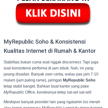
MyRepublic Soho & Konsistensi
Kualitas Internet di Rumah & Kantor
Stabilitas bukan cuma soal nggak disconnect. Tapi juga
soal konsistensi performa di jam sibuk. Nah, ini yang
jarang disadari. Banyak user cerita, walau pas jam 7-10
malam (jam paling rame), jaringan
MyRepublic Soho
tetap stabil banget. Bahkan buat kantor yang pake
MyRepublic Office
, koneksinya tetep sat-set sat-set!
Meskipun banyak provider lain yang ngalamin
los merah
atau
lemot
, pengguna
MyRepublic Lemot
itu minor banget