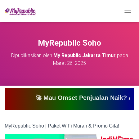
T
O
G
G
L
MyRepublic Soho
E
N
Dipublikasikan oleh
My Republic Jakarta Timur
pada
A
Maret 26, 2025
V
I
G
A
S
I
🚀 Mau Omset Penjualan Naik? Atau Mau Bi
MyRepublic Soho | Paket WiFi Murah & Promo Gila!