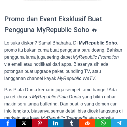
Promo dan Event Eksklusif Buat
Pengguna MyRepublic Soho 🔥
Lo suka diskon? Sama! Bhahaha. Di
MyRepublic Soho
,
promo itu bukan cuma buat pengguna baru doang. Bahkan
pengguna lama juga sering dapet
MyRepublic Promotion
via email atau notifikasi dari apps. Biasanya sih ada
potongan buat upgrade paket, bundling TV, atau
langganan channel kayak
MyRepublic WeTV
.
Pas Piala Dunia kemarin juga sempet rame banget! Ada
paket khusus
MyRepublic Piala Dunia
yang bikin nobar
makin seru tanpa buffering. Dan buat lo yang demen cari
info lengkap, biasanya semua detail bisa dicek langsung di
marketplace kaya
MyRepublic Tokopedia
atau website
resmi mereka.