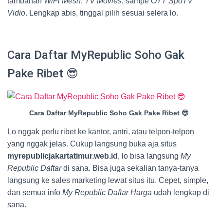
tambahan
WiFi Mesh
,
TV Movies
, sampe
OTT SpoTV
Vidio
. Lengkap abis, tinggal pilih sesuai selera lo.
Cara Daftar MyRepublic Soho Gak
Pake Ribet 😎
Cara Daftar MyRepublic Soho Gak Pake Ribet 😎
Lo nggak perlu ribet ke kantor, antri, atau telpon-telpon
yang nggak jelas. Cukup langsung buka aja situs
myrepublicjakartatimur.web.id
, lo bisa langsung
My
Republic Daftar
di sana. Bisa juga sekalian tanya-tanya
langsung ke sales marketing lewat situs itu. Cepet, simple,
dan semua info
My Republic Daftar Harga
udah lengkap di
sana.