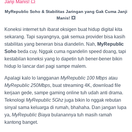
MyRepublic Soho & Stabilitas Jaringan yang Gak Cuma Janji
Manis! 💥
Koneksi internet tuh ibarat oksigen buat hidup digital kita
sekarang. Tapi sayangnya, gak semua provider bisa kasih
stabilitas yang beneran bisa diandelin. Nah,
MyRepublic
Soho
beda cuy. Nggak cuma ngandelin speed doang, tapi
kestabilan koneksi yang lo dapetin tuh bener-bener bikin
hidup lo lancar dari pagi sampe malem.
Apalagi kalo lo langganan
MyRepublic 100 Mbps
atau
MyRepublic 250Mbps
, buat streaming 4K, download file
kerjaan gede, sampe gaming online tuh udah anti drama.
Teknologi
MyRepublic 5Ghz
juga bikin lo nggak rebutan
sinyal sama keluarga di rumah, bhahaha. Dan jangan lupa
ya,
MyRepublic Biaya
bulanannya tuh masih ramah
kantong banget.