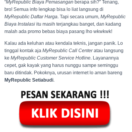
“
MyRepublic Biaya Pemasangan
berapa sih?” Tenang,
bro! Semua info lengkap bisa lo liat langsung di
MyRepublic Daftar Harga
. Tapi secara umum,
MyRepublic
Biaya Instalasi
itu masih terjangkau banget, dan kadang
malah ada promo bebas biaya pasang lho wkwkwk!
Kalau ada keluhan atau kendala teknis, jangan panik. Lo
tinggal kontak aja
MyRepublic Call Center
atau langsung
ke
MyRepublic Customer Service Hotline
. Layanannya
cepet, gak kayak yang harus nunggu sampe seminggu
baru ditindak. Pokoknya, urusan internet lo aman bareng
MyRepublic Setiabudi
.