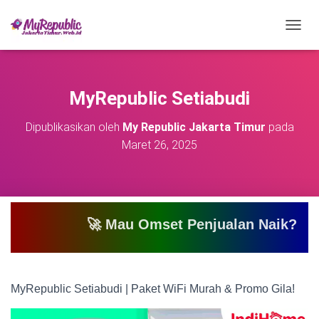
T
O
G
G
L
MyRepublic Setiabudi
E
N
Dipublikasikan oleh
My Republic Jakarta Timur
pada
A
Maret 26, 2025
V
I
G
A
S
I
🚀 Mau Omset Penjualan Naik? Atau Mau Bi
MyRepublic Setiabudi | Paket WiFi Murah & Promo Gila!