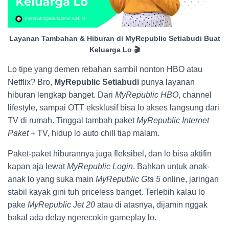
Layanan Tambahan & Hiburan di MyRepublic Setiabudi Buat
Keluarga Lo 🎬
Lo tipe yang demen rebahan sambil nonton HBO atau
Netflix? Bro,
MyRepublic Setiabudi
punya layanan
hiburan lengkap banget. Dari
MyRepublic HBO
, channel
lifestyle, sampai OTT eksklusif bisa lo akses langsung dari
TV di rumah. Tinggal tambah paket
MyRepublic Internet
Paket
+ TV, hidup lo auto chill tiap malam.
Paket-paket hiburannya juga fleksibel, dan lo bisa aktifin
kapan aja lewat
MyRepublic Login
. Bahkan untuk anak-
anak lo yang suka main
MyRepublic Gta 5
online, jaringan
stabil kayak gini tuh priceless banget. Terlebih kalau lo
pake
MyRepublic Jet 20
atau di atasnya, dijamin nggak
bakal ada delay ngerecokin gameplay lo.