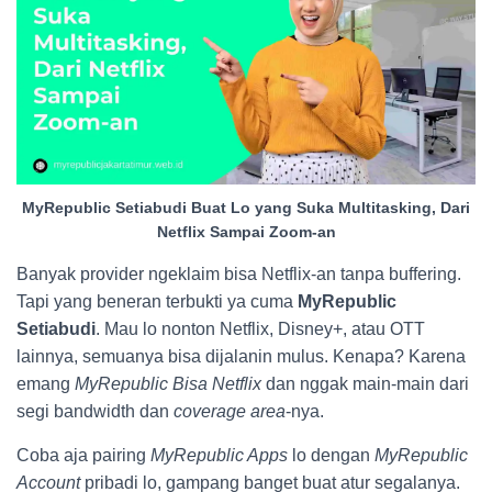
MyRepublic Setiabudi Buat Lo yang Suka Multitasking, Dari
Netflix Sampai Zoom-an
Banyak provider ngeklaim bisa Netflix-an tanpa buffering.
Tapi yang beneran terbukti ya cuma
MyRepublic
Setiabudi
. Mau lo nonton Netflix, Disney+, atau OTT
lainnya, semuanya bisa dijalanin mulus. Kenapa? Karena
emang
MyRepublic Bisa Netflix
dan nggak main-main dari
segi bandwidth dan
coverage area
-nya.
Coba aja pairing
MyRepublic Apps
lo dengan
MyRepublic
Account
pribadi lo, gampang banget buat atur segalanya.