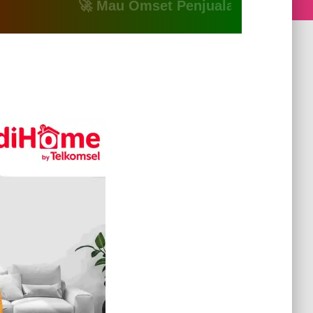
🚀 Mau Omset Penjualan Naik? Atau Mau B