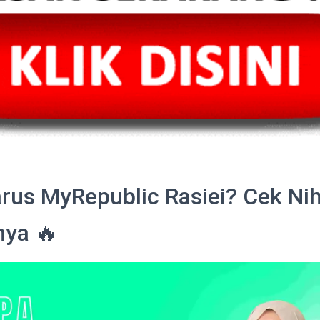
rus MyRepublic Rasiei? Cek Ni
nya 🔥