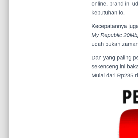
online, brand ini 
kebutuhan lo.
Kecepatannya juga
My Republic 20Mb
udah bukan zamann
Dan yang paling p
sekenceng ini bakal
Mulai dari Rp235 r