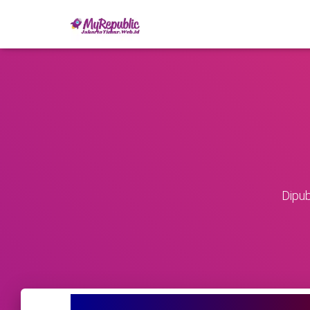
Dipub