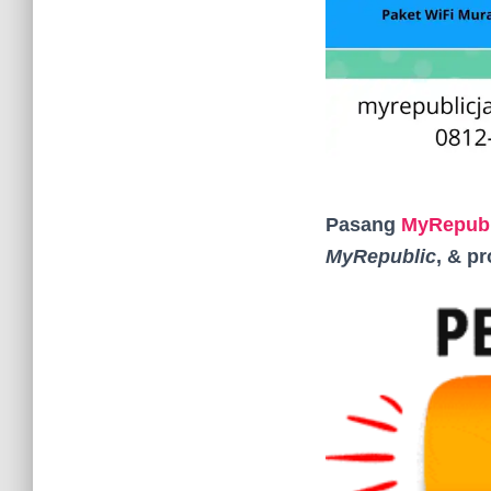
Pasang
MyRepubl
MyRepublic
, & p