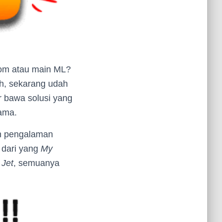
Zoom atau main ML?
eh, sekarang udah
r bawa solusi yang
rama.
ih pengalaman
 dari yang
My
 Jet
, semuanya