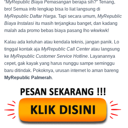
“
MyRepublic Biaya Pemasangan
berapa sih?” Tenang,
bro! Semua info lengkap bisa lo liat langsung di
MyRepublic Daftar Harga
. Tapi secara umum,
MyRepublic
Biaya Instalasi
itu masih terjangkau banget, dan kadang
malah ada promo bebas biaya pasang lho wkwkwk!
Kalau ada keluhan atau kendala teknis, jangan panik. Lo
tinggal kontak aja
MyRepublic Call Center
atau langsung
ke
MyRepublic Customer Service Hotline
. Layanannya
cepet, gak kayak yang harus nunggu sampe seminggu
baru ditindak. Pokoknya, urusan internet lo aman bareng
MyRepublic Palmerah
.