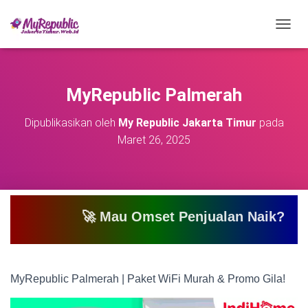
T
O
G
G
L
MyRepublic Palmerah
E
N
Dipublikasikan oleh
My Republic Jakarta Timur
pada
A
Maret 26, 2025
V
I
G
A
S
I
🚀 Mau Omset Penjualan Naik? Atau Mau Bi
MyRepublic Palmerah | Paket WiFi Murah & Promo Gila!