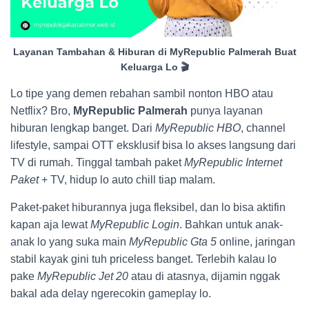
Layanan Tambahan & Hiburan di MyRepublic Palmerah Buat
Keluarga Lo 🎬
Lo tipe yang demen rebahan sambil nonton HBO atau
Netflix? Bro,
MyRepublic Palmerah
punya layanan
hiburan lengkap banget. Dari
MyRepublic HBO
, channel
lifestyle, sampai OTT eksklusif bisa lo akses langsung dari
TV di rumah. Tinggal tambah paket
MyRepublic Internet
Paket
+ TV, hidup lo auto chill tiap malam.
Paket-paket hiburannya juga fleksibel, dan lo bisa aktifin
kapan aja lewat
MyRepublic Login
. Bahkan untuk anak-
anak lo yang suka main
MyRepublic Gta 5
online, jaringan
stabil kayak gini tuh priceless banget. Terlebih kalau lo
pake
MyRepublic Jet 20
atau di atasnya, dijamin nggak
bakal ada delay ngerecokin gameplay lo.