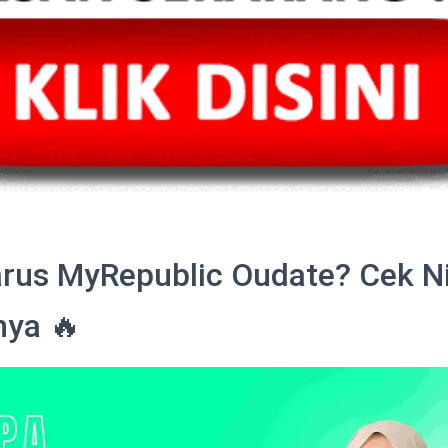
rus MyRepublic Oudate? Cek N
nya 🔥