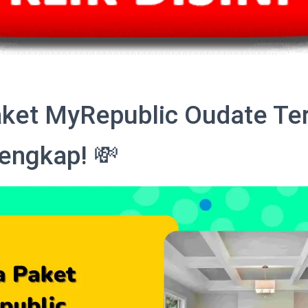
ket MyRepublic Oudate Te
engkap! 💸