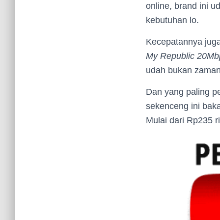
online, brand ini 
kebutuhan lo.
Kecepatannya juga
My Republic 20Mb
udah bukan zamann
Dan yang paling p
sekenceng ini bakal
Mulai dari Rp235 r