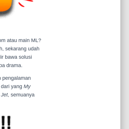
Zoom atau main ML?
eh, sekarang udah
ir bawa solusi
npa drama.
ih pengalaman
 dari yang
My
 Jet
, semuanya