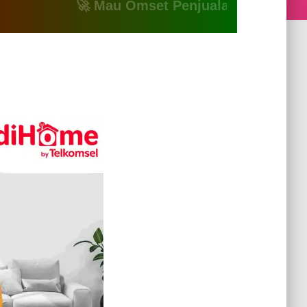
🚀 Mau Omset Penjualan Naik? Atau Mau B