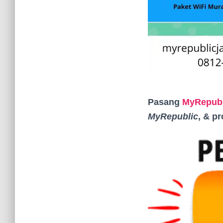
Pasang
MyRepubl
MyRepublic
, & p