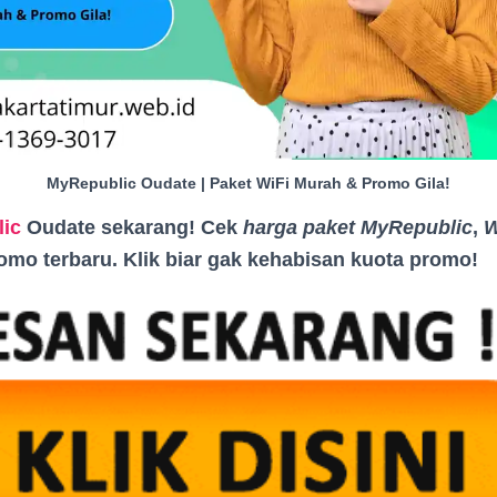
MyRepublic Oudate | Paket WiFi Murah & Promo Gila!
ic
Oudate sekarang! Cek
harga paket MyRepublic
,
W
romo terbaru. Klik biar gak kehabisan kuota promo
!