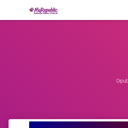
Dipub