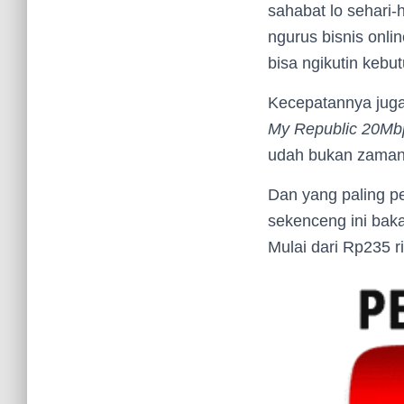
sahabat lo sehari-
ngurus bisnis onli
bisa ngikutin kebut
Kecepatannya juga
My Republic 20Mb
udah bukan zamann
Dan yang paling p
sekenceng ini bakal
Mulai dari Rp235 r