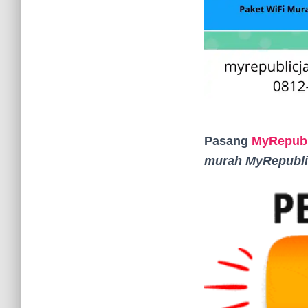
Pasang
MyRepubl
murah MyRepubli