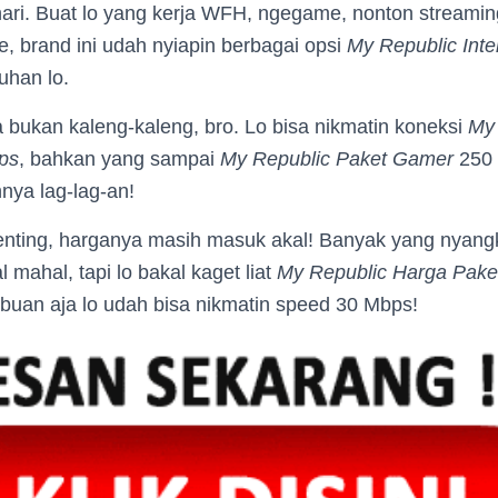
hari. Buat lo yang kerja WFH, ngegame, nonton streami
ne, brand ini udah nyiapin berbagai opsi
My Republic Inte
uhan lo.
 bukan kaleng-kaleng, bro. Lo bisa nikmatin koneksi
My
ps
, bahkan yang sampai
My Republic Paket Gamer
250 
ya lag-lag-an!
enting, harganya masih masuk akal! Banyak yang nyang
 mahal, tapi lo bakal kaget liat
My Republic Harga Pake
ibuan aja lo udah bisa nikmatin speed 30 Mbps!