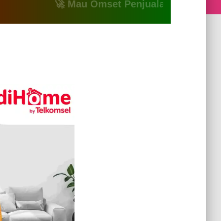
🚀 Mau Omset Penjualan Naik? Atau Mau B