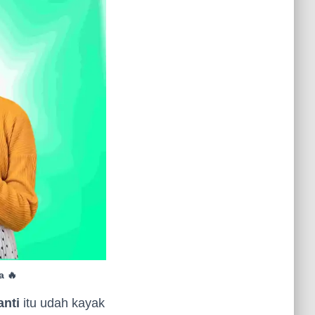
a 🔥
nti
itu udah kayak