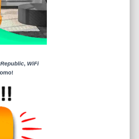
yRepublic
,
WiFi
promo
!