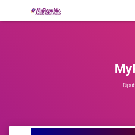
MyR
Dipub