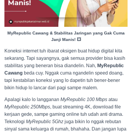
MyRepublic Cawang & Stabilitas Jaringan yang Gak Cuma
Janji Manis! 💥
Koneksi internet tuh ibarat oksigen buat hidup digital kita
sekarang. Tapi sayangnya, gak semua provider bisa kasih
stabilitas yang beneran bisa diandelin. Nah,
MyRepublic
Cawang
beda cuy. Nggak cuma ngandelin speed doang,
tapi kestabilan koneksi yang lo dapetin tuh bener-bener
bikin hidup lo lancar dari pagi sampe malem.
Apalagi kalo lo langganan
MyRepublic 100 Mbps
atau
MyRepublic 250Mbps
, buat streaming 4K, download file
kerjaan gede, sampe gaming online tuh udah anti drama.
Teknologi
MyRepublic 5Ghz
juga bikin lo nggak rebutan
sinyal sama keluarga di rumah, bhahaha. Dan jangan lupa