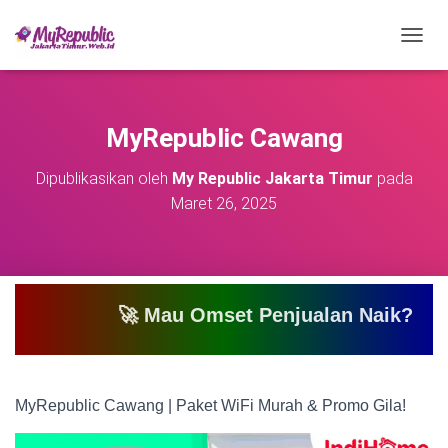
T
O
G
G
L
MyRepublic Cawang
E
N
Dipublikasikan oleh
My Republic Jakarta Timur
pada
A
Maret 26, 2025
V
I
G
A
S
I
🚀 Mau Omset Penjualan Naik? Atau Mau Bi
MyRepublic Cawang | Paket WiFi Murah & Promo Gila!