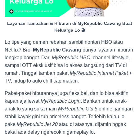
Layanan Tambahan & Hiburan di MyRepublic Cawang Buat
Keluarga Lo 🎬
Lo tipe yang demen rebahan sambil nonton HBO atau
Netflix? Bro,
MyRepublic Cawang
punya layanan hiburan
lengkap banget. Dari
MyRepublic HBO
, channel lifestyle,
sampai OTT eksklusif bisa lo akses langsung dari TV di
rumah. Tinggal tambah paket
MyRepublic Internet Paket
+
TV, hidup lo auto chill tiap malam.
Paket-paket hiburannya juga fleksibel, dan lo bisa aktifin
kapan aja lewat
MyRepublic Login
. Bahkan untuk anak-
anak lo yang suka main
MyRepublic Gta 5
online, jaringan
stabil kayak gini tuh priceless banget. Terlebih kalau lo
pake
MyRepublic Jet 20
atau di atasnya, dijamin nggak
bakal ada delay ngerecokin gameplay lo.