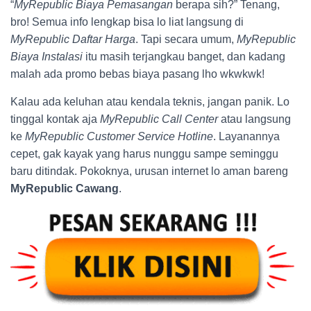
“
MyRepublic Biaya Pemasangan
berapa sih?” Tenang,
bro! Semua info lengkap bisa lo liat langsung di
MyRepublic Daftar Harga
. Tapi secara umum,
MyRepublic
Biaya Instalasi
itu masih terjangkau banget, dan kadang
malah ada promo bebas biaya pasang lho wkwkwk!
Kalau ada keluhan atau kendala teknis, jangan panik. Lo
tinggal kontak aja
MyRepublic Call Center
atau langsung
ke
MyRepublic Customer Service Hotline
. Layanannya
cepet, gak kayak yang harus nunggu sampe seminggu
baru ditindak. Pokoknya, urusan internet lo aman bareng
MyRepublic Cawang
.