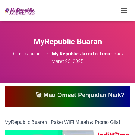
T
O
G
G
L
MyRepublic Buaran
E
N
Dipublikasikan oleh
My Republic Jakarta Timur
pada
A
Maret 26, 2025
V
I
G
A
S
I
🚀 Mau Omset Penjualan Naik? Atau Mau Bik
MyRepublic Buaran | Paket WiFi Murah & Promo Gila!