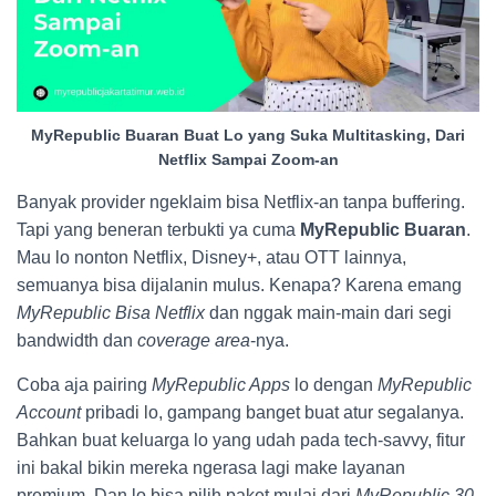
MyRepublic Buaran Buat Lo yang Suka Multitasking, Dari
Netflix Sampai Zoom-an
Banyak provider ngeklaim bisa Netflix-an tanpa buffering.
Tapi yang beneran terbukti ya cuma
MyRepublic Buaran
.
Mau lo nonton Netflix, Disney+, atau OTT lainnya,
semuanya bisa dijalanin mulus. Kenapa? Karena emang
MyRepublic Bisa Netflix
dan nggak main-main dari segi
bandwidth dan
coverage area
-nya.
Coba aja pairing
MyRepublic Apps
lo dengan
MyRepublic
Account
pribadi lo, gampang banget buat atur segalanya.
Bahkan buat keluarga lo yang udah pada tech-savvy, fitur
ini bakal bikin mereka ngerasa lagi make layanan
premium. Dan lo bisa pilih paket mulai dari
MyRepublic 30