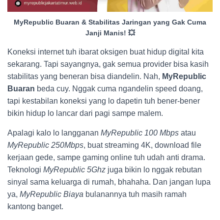
MyRepublic Buaran & Stabilitas Jaringan yang Gak Cuma
Janji Manis! 💥
Koneksi internet tuh ibarat oksigen buat hidup digital kita
sekarang. Tapi sayangnya, gak semua provider bisa kasih
stabilitas yang beneran bisa diandelin. Nah,
MyRepublic
Buaran
beda cuy. Nggak cuma ngandelin speed doang,
tapi kestabilan koneksi yang lo dapetin tuh bener-bener
bikin hidup lo lancar dari pagi sampe malem.
Apalagi kalo lo langganan
MyRepublic 100 Mbps
atau
MyRepublic 250Mbps
, buat streaming 4K, download file
kerjaan gede, sampe gaming online tuh udah anti drama.
Teknologi
MyRepublic 5Ghz
juga bikin lo nggak rebutan
sinyal sama keluarga di rumah, bhahaha. Dan jangan lupa
ya,
MyRepublic Biaya
bulanannya tuh masih ramah
kantong banget.