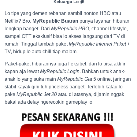
Keluarga Lo 🎬
Lo tipe yang demen rebahan sambil nonton HBO atau
Netflix? Bro,
MyRepublic Buaran
punya layanan hiburan
lengkap banget. Dari
MyRepublic HBO
, channel lifestyle,
sampai OTT eksklusif bisa lo akses langsung dari TV di
rumah. Tinggal tambah paket
MyRepublic Internet Paket
+
TV, hidup lo auto chill tiap malam.
Paket-paket hiburannya juga fleksibel, dan lo bisa aktifin
kapan aja lewat
MyRepublic Login
. Bahkan untuk anak-
anak lo yang suka main
MyRepublic Gta 5
online, jaringan
stabil kayak gini tuh priceless banget. Terlebih kalau lo
pake
MyRepublic Jet 20
atau di atasnya, dijamin nggak
bakal ada delay ngerecokin gameplay lo.