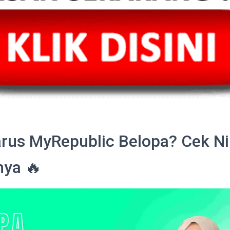
rus MyRepublic Belopa? Cek N
nya 🔥