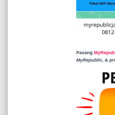
Pasang
MyRepubl
MyRepublic
, & p