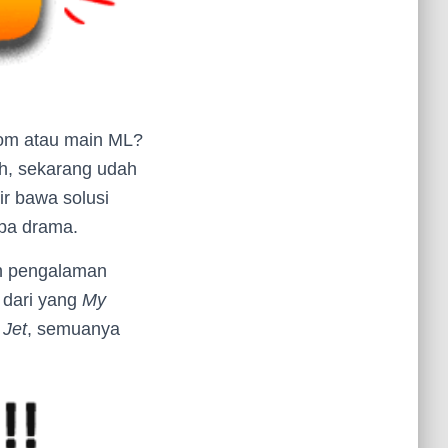
Zoom atau main ML?
eh, sekarang udah
r bawa solusi
npa drama.
ih pengalaman
 dari yang
My
 Jet
, semuanya