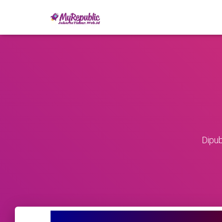
Dipub