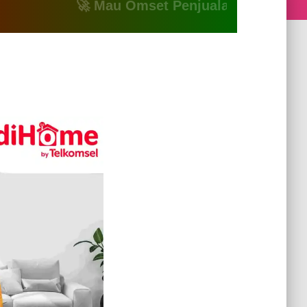
🚀 Mau Omset Penjualan Naik? Atau Mau B