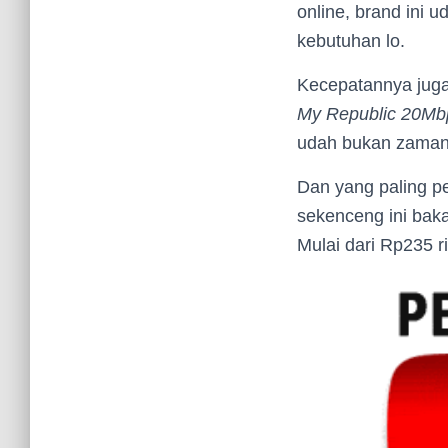
online, brand ini 
kebutuhan lo.
Kecepatannya juga
My Republic 20Mb
udah bukan zamann
Dan yang paling p
sekenceng ini bakal
Mulai dari Rp235 r