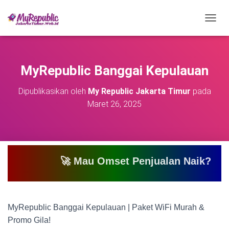
T
O
G
G
L
MyRepublic Banggai Kepulauan
E
N
Dipublikasikan oleh
My Republic Jakarta Timur
pada
A
Maret 26, 2025
V
I
G
A
S
I
🚀 Mau Omset Penjualan Naik? Atau Mau Bi
MyRepublic Banggai Kepulauan | Paket WiFi Murah &
Promo Gila!