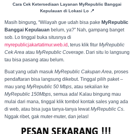
Cara Cek Ketersediaan Layanan MyRepublic Banggai
Kepulauan di Lokasi Lo 📍
Masih bingung, “Wilayah gue udah bisa pake
MyRepublic
Banggai Kepulauan
belum, ya?” Nah, gampang banget
sob. Lo tinggal buka situsnya di
myrepublicjakartatimur.web.id
, terus klik fitur
MyRepublic
Cek Area
atau
MyRepublic Coverage
. Dari situ lo langsung
tau bisa pasang atau belum.
Buat yang udah masuk
MyRepublic Cakupan Area
, proses
pendaftaran bisa langsung dikebut. Tinggal pilih paket –
mau yang
MyRepublic 50 Mbps
, atau sekalian ke
MyRepublic 150Mbps
, semua ada! Kalau bingung mau
mulai dari mana, tinggal klik tombol kontak sales yang ada
di web, atau bisa juga tanya-tanya lewat
MyRepublic Cs
.
Nggak ribet, gak muter-muter, dan jelas!