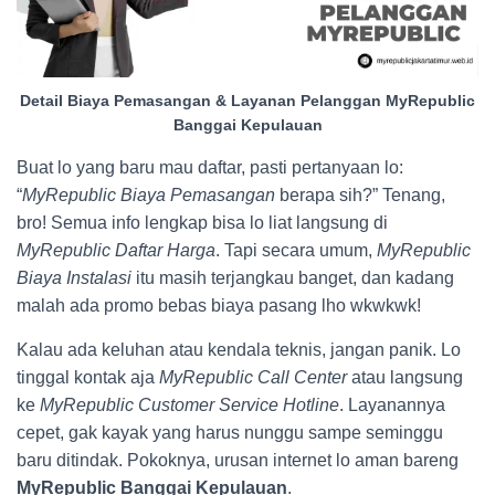
Detail Biaya Pemasangan & Layanan Pelanggan MyRepublic
Banggai Kepulauan
Buat lo yang baru mau daftar, pasti pertanyaan lo:
“
MyRepublic Biaya Pemasangan
berapa sih?” Tenang,
bro! Semua info lengkap bisa lo liat langsung di
MyRepublic Daftar Harga
. Tapi secara umum,
MyRepublic
Biaya Instalasi
itu masih terjangkau banget, dan kadang
malah ada promo bebas biaya pasang lho wkwkwk!
Kalau ada keluhan atau kendala teknis, jangan panik. Lo
tinggal kontak aja
MyRepublic Call Center
atau langsung
ke
MyRepublic Customer Service Hotline
. Layanannya
cepet, gak kayak yang harus nunggu sampe seminggu
baru ditindak. Pokoknya, urusan internet lo aman bareng
MyRepublic Banggai Kepulauan
.