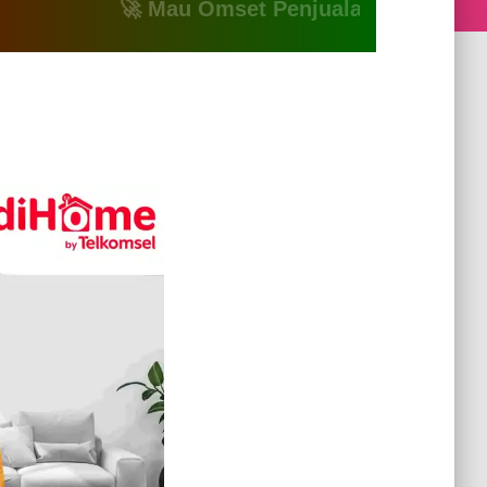
🚀 Mau Omset Penjualan Naik? Atau Mau Bik