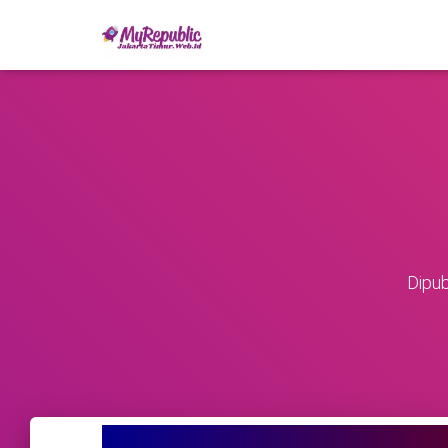
Dipub