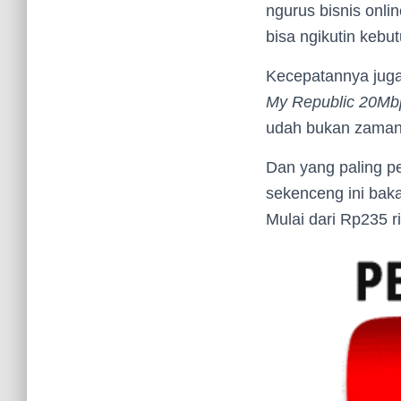
ngurus bisnis onli
bisa ngikutin kebut
Kecepatannya juga
My Republic 20Mb
udah bukan zamann
Dan yang paling p
sekenceng ini bakal
Mulai dari Rp235 r