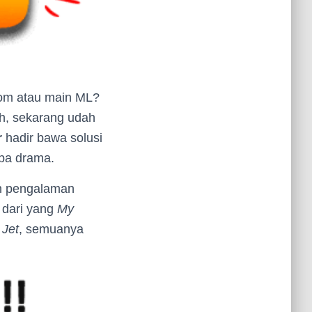
Zoom atau main ML?
eh, sekarang udah
r
hadir bawa solusi
npa drama.
ih pengalaman
 dari yang
My
 Jet
, semuanya