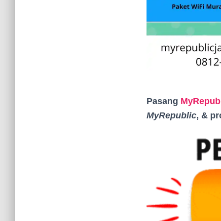
Pasang
MyRepubl
MyRepublic
, & p