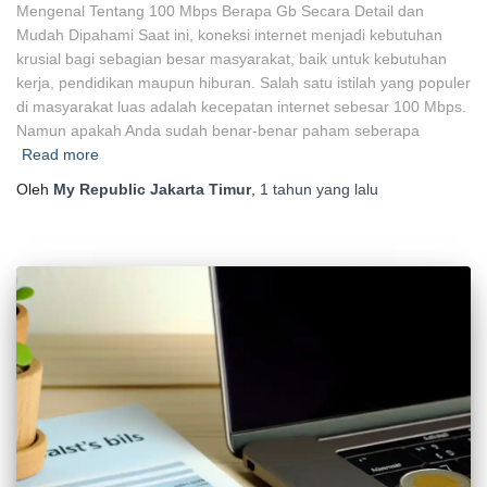
Mengenal Tentang 100 Mbps Berapa Gb Secara Detail dan
Mudah Dipahami Saat ini, koneksi internet menjadi kebutuhan
krusial bagi sebagian besar masyarakat, baik untuk kebutuhan
kerja, pendidikan maupun hiburan. Salah satu istilah yang populer
di masyarakat luas adalah kecepatan internet sebesar 100 Mbps.
Namun apakah Anda sudah benar-benar paham seberapa
Read more
Oleh
My Republic Jakarta Timur
,
1 tahun
yang lalu