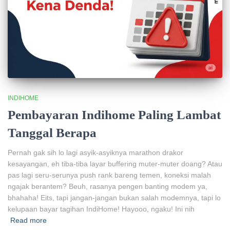
INDIHOME
Pembayaran Indihome Paling Lambat
Tanggal Berapa
Pernah gak sih lo lagi asyik-asyiknya marathon drakor
kesayangan, eh tiba-tiba layar buffering muter-muter doang? Atau
pas lagi seru-serunya push rank bareng temen, koneksi malah
ngajak berantem? Beuh, rasanya pengen banting modem ya,
bhahaha! Eits, tapi jangan-jangan bukan salah modemnya, tapi lo
kelupaan bayar tagihan IndiHome! Hayooo, ngaku! Ini nih
Read more