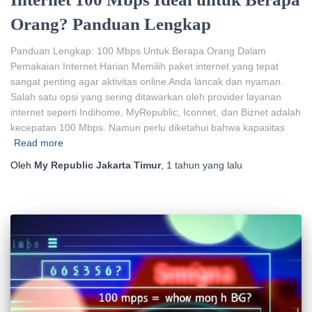
Orang? Panduan Lengkap
Panduan Lengkap: 100 Mbps Untuk Berapa Orang Dalam
Pemakaian Internet Harian Memilih paket internet yang tepat
sangat penting agar aktivitas online Anda lancak dan nyaman.
Salah satu opsi yang sering ditawarkan oleh provider layanan
internet seperti Indihome, MyRepublic, Iconnet, dan Biznet adalah
kecepatan 100 Mbps. Namun perlu diketahui bahwa kapasitas
Read more
Oleh
My Republic Jakarta Timur
,
1 tahun
yang lalu