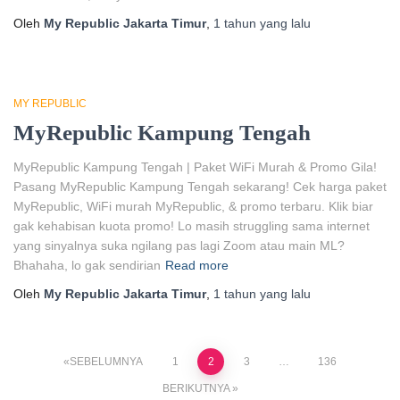
Oleh
My Republic Jakarta Timur
,
1 tahun
yang lalu
MY REPUBLIC
MyRepublic Kampung Tengah
MyRepublic Kampung Tengah | Paket WiFi Murah & Promo Gila!
Pasang MyRepublic Kampung Tengah sekarang! Cek harga paket
MyRepublic, WiFi murah MyRepublic, & promo terbaru. Klik biar
gak kehabisan kuota promo! Lo masih struggling sama internet
yang sinyalnya suka ngilang pas lagi Zoom atau main ML?
Bhahaha, lo gak sendirian
Read more
Oleh
My Republic Jakarta Timur
,
1 tahun
yang lalu
Paginasi
SEBELUMNYA
1
2
3
…
136
BERIKUTNYA